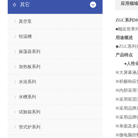
应用领域
其它
ZGC
系列
3
真空泵
■顺应世界
恒温槽
用途概述
◆ZGC系列
振荡器系列
产品特点
●
人性
加热板系列
※
大屏幕液
※
水浴系列
积极响应
※
内胆采用
水槽系列
※
采用双层
※
采用品牌
试验箱系列
※
采用
品牌
※
单面及多
管式炉系列
※
微电脑控