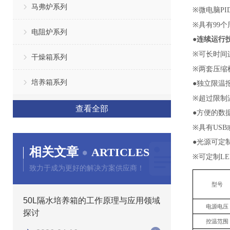
马弗炉系列
※
微电脑PI
※
具有99
电阻炉系列
●
连续运行
※
可
长时间
干燥箱系列
※
两套压缩
培养箱系列
●
独立限温
※
超过限制
查看全部
●
方便的数
※
具有US
●
光源可定
相关文章
ARTICLES
※
可定制
L
E
致力于成为更好的解决方案供应商！
型号
50L隔水培养箱的工作原理与应用领域
电源电压
探讨
控温范围