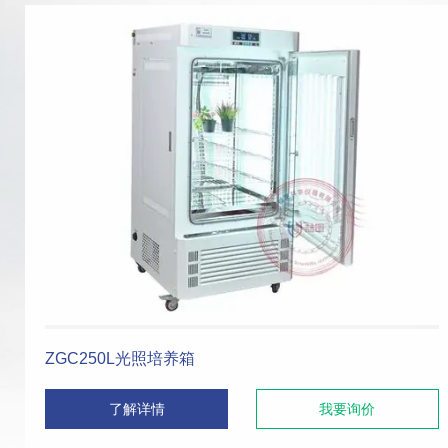
二氧化碳培养箱
多功能二
隔水式恒温培养箱
干热
高温鼓风干燥箱
数显真
洁净干燥箱
真空
隔膜真空泵
药品稳
低温恒温槽
实验室
ZGC250L光照培养箱
电热恒温加热板
敞开
了解详情
我要询价