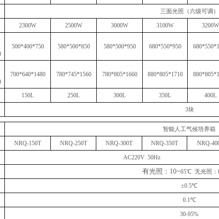
三面光照（六级可调）
23
00W
25
00W
3000W
31
00W
32
00W
500*400*750
580*500*850
580*500*950
6
80*550*950
680*550*
)
700*640*1480
780*745*1560
780*805*1660
880
*
805
*1
710
880*
805
*
)
150L
250L
30
0L
3
5
0L
400L
3块
智能人工气候培养箱
NRQ
-150T
NRQ
-250T
NRQ
-
30
0T
NRQ-3
50
T
NRQ-
40
AC220V 50Hz
有光照：
10
~
65
℃ 无光照：
±0.5℃
0.1℃
30-95%