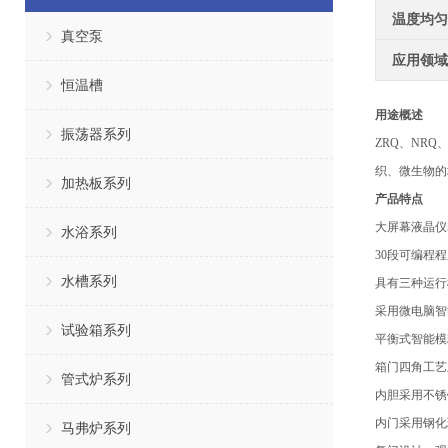
温度均匀
真空泵
应用领域
恒温槽
用途概述
振荡器系列
ZRQ、NRQ
织、微生物的
加热板系列
产品特点
大屏幕液晶仪
水浴系列
30段可编程
水槽系列
具有三种运行
采用微电脑智
试验箱系列
平衡式智能模
箱门四角工艺
管式炉系列
内胆采用不锈
内门采用钢化
马弗炉系列