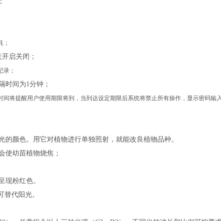
；
耗；
意开启关闭；
记录；
隔时间为
1
分钟；
时间将提醒用户使用期限将到，当到达设定期限后系统将禁止所有操作，显示密码输
光的颜色。用它对植物进行单独照射，就能改良植物品种。
会使幼苗植物烧焦；
呈现粉红色。
可替代阳光。