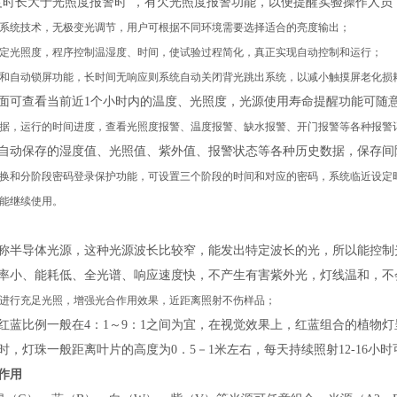
度时长大于光照度报警时"，有欠光照度报警功能，以便提醒实验操作人员
系统技术，无极变光调节，用户可根据不同环境需要选择适合的亮度输出；
定光照度，程序控制温湿度、时间，使试验过程简化，真正实现自动控制和运行；
和自动锁屏功能，长时间无响应则系统自动关闭背光跳出系统，以减小触摸屏老化损
面可查看当前近
1
个小时内的温度、光照度，光源使用寿命提醒功能可随
据，运行的时间进度，查看光照度报警、温度报警、缺水报警、开门报警等各种报警
自动保存的湿度值、光照值、紫外值、报警状态等各种历史数据，保存间
换和分阶段密码登录保护功能，可设置三个阶段的时间和对应的密码，系统临近设定
能继续使用。
称半导体光源，这种光源波长比较窄，能发出特定波长的光，所以能控制
率小、能耗低、全光谱、响应速度快，不产生有害紫外光，灯线温和，不
进行充足光照，增强光合作用效果，近距离照射不伤样品；
红蓝比例一般在
4
：
1
～
9
：
1
之间为宜，在视觉效果上，红蓝组合的植物灯
时，灯珠一般距离叶片的高度为
0
．
5
－
1
米左右，每天持续照射
12-16
小时
作用