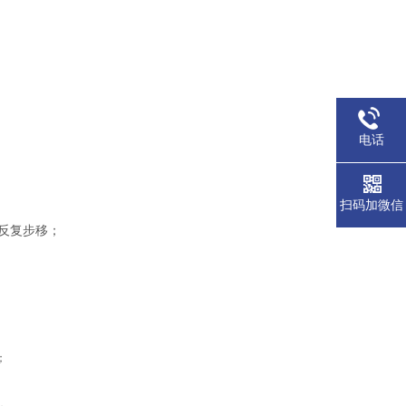
电话
扫码加微信
反复步移；
；