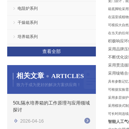
复门设计，观
电阻炉系列
箱底脚轮采用
在温室或植物
干燥箱系列
可模拟大自然
在当天的任何
培养箱系列
积极响应环
采用品牌压
查看全部
不断优化设
采用贯流循
采用镍铬合
相关文章
ARTICLES
具有参数记忆
致力于成为更好的解决方案供应商！
可根据实验需
采用多层保护
50L隔水培养箱的工作原理与应用领域
采用模块式制
探讨
可长时间连续
2026-04-16
智能人工气