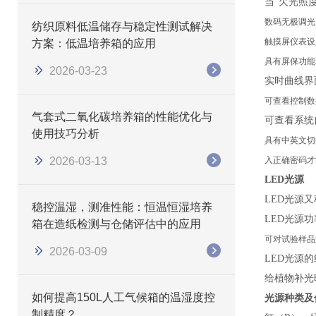
当
“欠光照
数码无极调光
纺织原料低温储存与稳定性测试解决
触摸屏仪表设
方案：低温培养箱的应用
具有屏保功能
2026-03-23
实时曲线界
可查看控制数
气套式二氧化碳培养箱的性能优化与
可查看系统
使用技巧分析
具有中英文切
2026-03-13
入正确密码才
LED光源
LED
光源又
稳控温湿，测准性能：恒温恒湿培养
LED
光源功
箱在造纸检测与仓储评估中的应用
可对试验样品
2026-03-09
LED
光源的
给植物补光
如何提高150L人工气候箱的温湿度控
光源种类及
制精度？