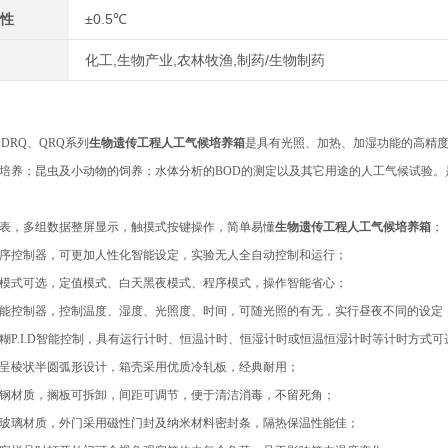
性
±0.5℃
化工,生物产业,农林牧渔,制药/生物制药
、DRQ、QRQ系列
生物遗传工程人工气候培养箱
是具有光照、加热、加湿功能的高精
培养；昆虫及小动物的饲养；水体分析的BOD的测定以及其它用途的人工气候试验
表，多组数据整屏显示，触摸式按键操作，简单易懂
生物遗传工程人工气候培养箱
；
程序控制器，可更加人性化智能设定，实验无人全自动控制和运行；
模式可选，定值模式、白天黑夜模式、程序模式，操作智能省心；
能控制器，控制温度、湿度、光照度、时间，可随光照的有无，实行昼夜不同的设定
糊P.I.D智能控制，具有运⾏计时、恒温计时、恒湿计时或恒温恒湿计时等计时方式可
呈棱状半圆弧形设计，箱壳采用优质冷轧板，经典耐用；
钢材质，搁板可拆卸，间距可调节，便于清洁消毒，不留死角；
玻璃材质，外门采用磁性门封及纳米材料密封条，隔热保温性能佳；