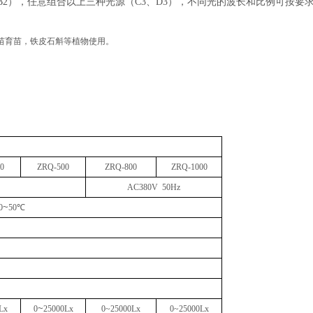
B2
），任意组合以上三种光源（
C3
、
D3
），不同光的波长和比例可按要
苗育苗，铁皮石斛等植物使用。
0
ZRQ-
5
00
ZRQ
-800
ZRQ
-1000
AC
38
0V 50Hz
~
0
50
℃
~
Lx
0
25
000Lx
0
~
25
000Lx
0
~
25000Lx