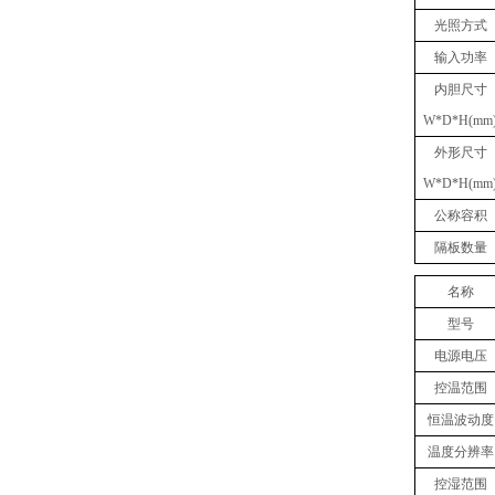
光照方式
输入功率
内胆尺寸
W*D*H(mm
外形尺寸
W*D*H(mm
公称容积
隔板数量
名称
型号
电源电压
控温范围
恒温波动度
温度分辨率
控湿范围