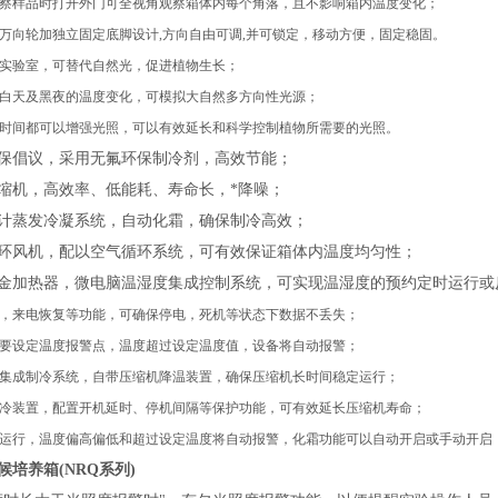
察样品时打开外门可全视角观察箱体内每个角落，且不影响箱内温度变化；
万向轮加独立固定底脚设计,方向自由可调,并可锁定，移动方便，固定稳固。
实验室，可替代自然光，促进植物生长；
白天及黑夜的温度变化，可模拟大自然多方向性光源；
时间都可以增强光照，可以有效延长和科学控制植物所需要的光照。
保倡议，采用无氟环保制冷剂，高效节能；
缩机，高效率、低能耗、寿命长，*降噪；
计蒸发冷凝系统，自动化霜，确保制冷高效；
环风机，配以空气循环系统，可有效保证箱体内温度均匀性；
金加热器，微电脑温湿度集成控制系统，可实现温湿度的预约定时运行或
，来电恢复等功能，可确保停电，死机等状态下数据不丢失；
要设定温度报警点，温度超过设定温度值，设备将自动报警；
集成制冷系统，自带压缩机降温装置，确保压缩机长时间稳定运行；
冷装置，配置开机延时、停机间隔等保护功能，可有效延长压缩机寿命；
运行，温度偏高偏低和超过设定温度将自动报警，化霜功能可以自动开启或手动开启
候培养箱
(NRQ系列)