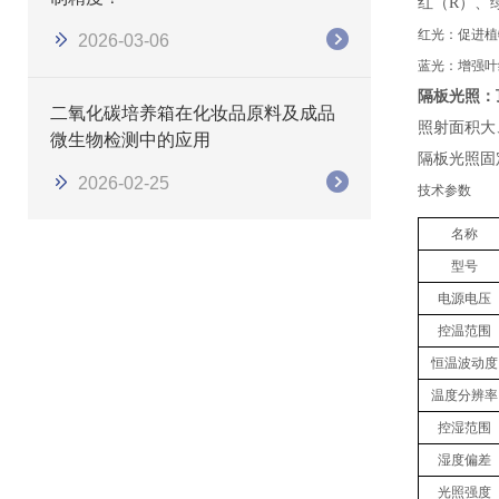
红（
R
）、
红光：促进植
2026-03-06
蓝光：增强叶
隔板光照：
二氧化碳培养箱在化妆品原料及成品
照射面积大
微生物检测中的应用
隔板光照固
2026-02-25
技术参数
名称
型号
电源电压
控温范围
恒温波动度
温度分辨率
控湿范围
湿度偏差
光照强度