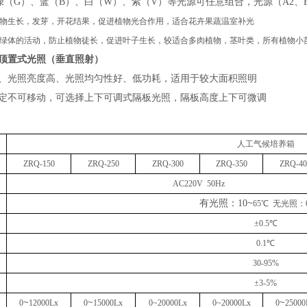
绿（
G
）、蓝（
B
）、白（
W
）、紫（
V
）等光源可任意组合，光源（
A2
、
物生长，发芽，开花结果，促进植物光合作用，适合花卉果蔬温室补光
绿体的活动，防止植物徒长，促进叶子生长，较适合多肉植物，茎叶类，所有植物小
顶置式光照（垂直照射）
、光照亮度高、光照均匀性好、低功耗，适用于较大面积照明
定不可移动，可选择上下可调式隔板光照，隔板高度上下可微调
人工气候培养箱
ZRQ
-150
ZRQ
-250
ZRQ
-
30
0
ZRQ-3
5
0
ZRQ-
40
AC220V 50Hz
有光照：
10
~
65
℃ 无光照：
±0.5℃
0.1℃
30-95%
±3-5%
~
~
~
0
12000
Lx
0
15000
Lx
0
~2
0
0
00Lx
0
~2
0
0
00Lx
0
25
000