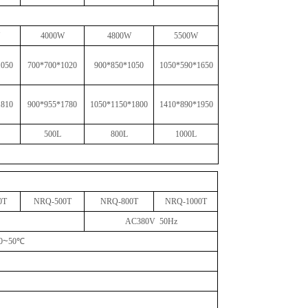
4
0
00W
4
800W
5
500W
1050
70
0*
70
0*10
2
0
9
00
*
850
*1
050
1050*590*1650
1810
900
*
9
5
5
*1
780
1050*1150*1800
1410*890*1950
5
00L
800L
1000L
0
T
NRQ-
5
00T
NRQ
-800
T
NRQ
-1000
T
AC
38
0V 50Hz
~
0
50
℃