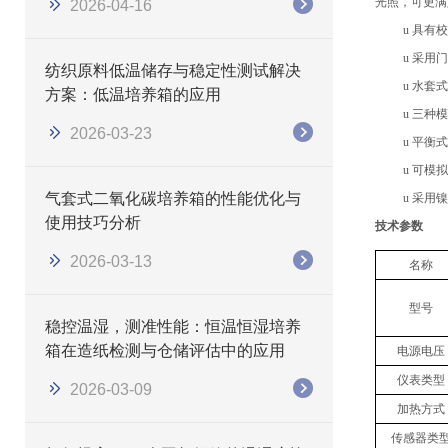
光照
，可更满
2026-04-16
u
具有校
u
采用门
纺织原料低温储存与稳定性测试解决
u
水套式
方案：低温培养箱的应用
u
三种模
2026-03-23
u
平衡式
u
可模拟
气套式二氧化碳培养箱的性能优化与
u
采用镍
使用技巧分析
技术参数
2026-03-13
名称
型号
稳控温湿，测准性能：恒温恒湿培养
箱在造纸检测与仓储评估中的应用
电源电压
仪表类型
2026-03-09
加热方式
传感器类