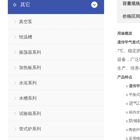
容量规格
其它
价格区间
真空泵
用途概述
恒温槽
遗传学气套式
7℃、稳定
振荡器系列
设备，广泛
加热板系列
生产、培养
产品特点
水浴系列
u
遗传学
u
平衡式
水槽系列
进气
u
u
箱内水
试验箱系列
防倾
u
管式炉系列
u
陶瓷纤
u
采用镜