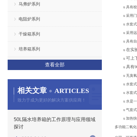
马弗炉系列
u
具有校
u
采用门
电阻炉系列
u
水套式
u
采用远
干燥箱系列
u
具有自
培养箱系列
在实
u
可上
u
查看全部
具有
u
u
无臭氧
u
水套式
相关文章
ARTICLES
u
水套式
致力于成为更好的解决方案供应商！
u
水是一
u
气套式
u
加热快
50L隔水培养箱的工作原理与应用领域
探讨
多功能二氧
化