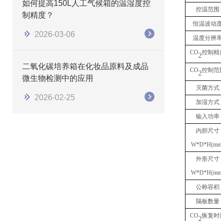
如何提高150L人工气候箱的温湿度控
控温范围
制精度？
恒温波动
2026-03-06
温度分辨
CO
控制精
2
二氧化碳培养箱在化妆品原料及成品
CO
控制范
2
微生物检测中的应用
灭菌方式
2026-02-25
加湿方式
输入功率
内胆尺寸
W*D*H(mm
外形尺寸
W*D*H(mm
公称容积
隔板数量
CO
恢复时
2