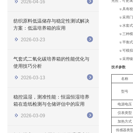
光照
，可更满
2026-04-16
u
具有校
u
采用门
纺织原料低温储存与稳定性测试解决
u
水套式
方案：低温培养箱的应用
u
三种模
2026-03-23
u
平衡式
u
可模拟
气套式二氧化碳培养箱的性能优化与
u
采用镍
使用技巧分析
技术参数
2026-03-13
名称
型号
稳控温湿，测准性能：恒温恒湿培养
箱在造纸检测与仓储评估中的应用
电源电压
仪表类型
2026-03-09
加热方式
传感器类