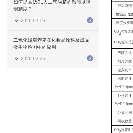
如何提高150L人工气候箱的温湿度控
控温范围
制精度？
恒温波动
2026-03-06
温度分辨
CO
控制精
2
二氧化碳培养箱在化妆品原料及成品
CO
控制范
2
微生物检测中的应用
灭菌方式
2026-02-25
加湿方式
输入功率
内胆尺寸
W*D*H(mm
外形尺寸
W*D*H(mm
公称容积
隔板数量
CO
恢复时
2