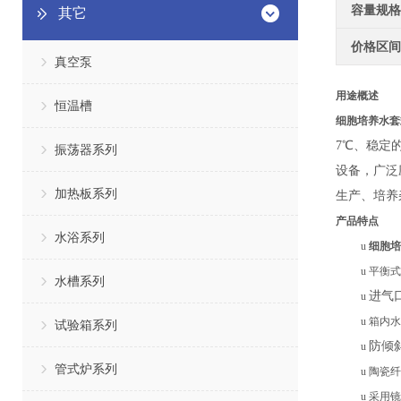
容量规格
其它
价格区间
真空泵
用途概述
恒温槽
细胞培养水套
7℃、稳定
振荡器系列
设备，广泛
加热板系列
生产、培养
产品特点
水浴系列
u
细胞培
u
平衡式
水槽系列
进气
u
u
箱内水
试验箱系列
防倾
u
管式炉系列
u
陶瓷纤
u
采用镜