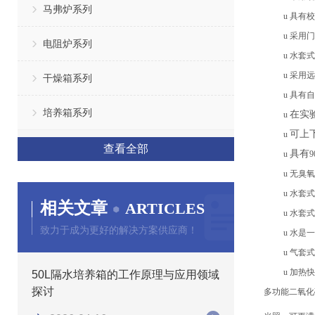
马弗炉系列
u
具有校
u
采用门
电阻炉系列
u
水套式
u
采用远
干燥箱系列
u
具有自
培养箱系列
在实
u
可上
u
查看全部
具有
u
u
无臭氧
u
水套式
相关文章
ARTICLES
u
水套式
致力于成为更好的解决方案供应商！
u
水是一
u
气套式
u
加热快
50L隔水培养箱的工作原理与应用领域
探讨
多功能二氧
化