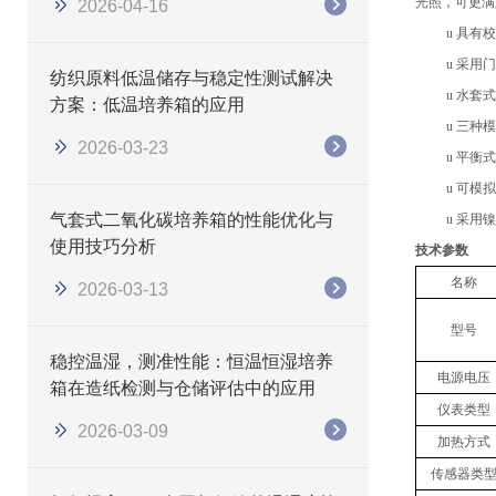
光照
，可更满
2026-04-16
u
具有校
u
采用门
纺织原料低温储存与稳定性测试解决
u
水套式
方案：低温培养箱的应用
u
三种模
2026-03-23
u
平衡式
u
可模拟
气套式二氧化碳培养箱的性能优化与
u
采用镍
使用技巧分析
技术参数
名称
2026-03-13
型号
稳控温湿，测准性能：恒温恒湿培养
电源电压
箱在造纸检测与仓储评估中的应用
仪表类型
2026-03-09
加热方式
传感器类