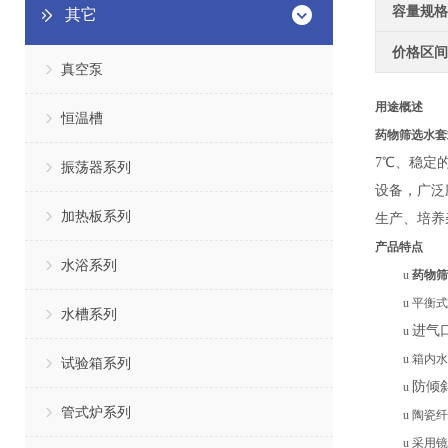
容量规格
其它
价格区间
真空泵
用途概述
恒温槽
药物筛选水套
7℃、稳定
振荡器系列
设备，广泛
加热板系列
生产、培养
产品特点
水浴系列
u
药物筛
u
平衡式
水槽系列
进气
u
u
箱内水
试验箱系列
防倾
u
管式炉系列
u
陶瓷纤
u
采用镜