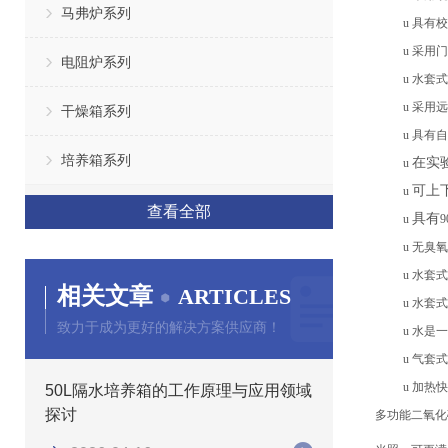
马弗炉系列
u
具有校
u
采用门
电阻炉系列
u
水套式
u
采用远
干燥箱系列
u
具有自
培养箱系列
在实
u
可上
u
查看全部
具有
u
u
无臭氧
u
水套式
相关文章
ARTICLES
u
水套式
致力于成为更好的解决方案供应商！
u
水是一
u
气套式
u
加热快
50L隔水培养箱的工作原理与应用领域
探讨
多功能二氧
化