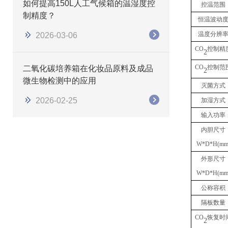
如何提高150L人工气候箱的温湿度控
控温范围
制精度？
恒温波动
温度分辨
2026-03-06
CO
控制精
2
CO
控制范
二氧化碳培养箱在化妆品原料及成品
2
微生物检测中的应用
灭菌方式
2026-02-25
加湿方式
输入功率
内胆尺寸
W*D*H(mm
外形尺寸
W*D*H(mm
公称容积
隔板数量
CO
恢复时
2