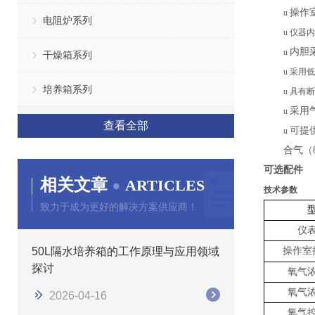
操作
u
电阻炉系列
u
仪器内
内胆
u
干燥箱系列
u
采用低
培养箱系列
u
具有断
采用
u
查看全部
可提
u
合气（
可选配件
相关文章
ARTICLES
技术参数
致力于成为更好的解决方案供应商！
仪
50L隔水培养箱的工作原理与应用领域
操作
室
探讨
氧气
氧气
2026-04-16
氧气