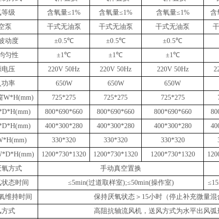
氧等级
含氧量
≤
1%
含氧量
≤
1%
含氧量
≤
1%
含
空泵
干式无油泵
干式无油泵
干式无油泵
波动度
±0.
5
℃
±0.
5
℃
±0.
5
℃
均匀性
±1℃
±1℃
±1℃
源电压
220V 50Hz
220V 50Hz
220V 50Hz
2
入功率
650W
650W
650W
窗
W*H(mm)
725*275
725*275
725*275
*D*H(mm)
800*690*660
800*690*660
800*690*660
80
*D*H(mm)
400*300*280
400*300*280
400*300*280
40
W*
H
(mm)
330*320
330*320
330*320
*D*H(mm)
1200*730*1
320
1200*730*1
320
1200*730*1
320
120
厌氧方式
手动真空置换
氧状态时间
≤5min
(
过道取样
室
);
≤5
0min
(
操作
室
)
≤15
氧维持时间
保持厌氧状态
＞
15
小时
（
停止补充微量混
风方式
高阻抗轴流风机，送风方式为水平出风弧