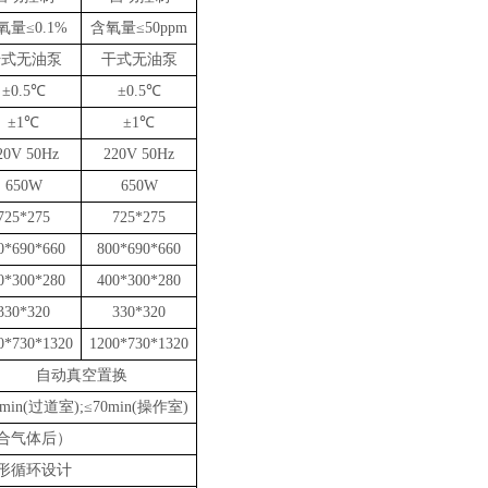
氧量
≤0.
1%
含氧量
≤
50ppm
干式无油泵
干式无油泵
±0.
5
℃
±0.
5
℃
±1℃
±1℃
20V 50Hz
220V 50Hz
650W
650W
725*275
725*275
0*690*660
800*690*660
0*300*280
400*300*280
330*320
330*320
0*730*1
320
1200*730*1
320
自动
真空置换
min
(
过道
室
);
≤7
0min
(
操作
室
)
合气体
后）
形循环设计