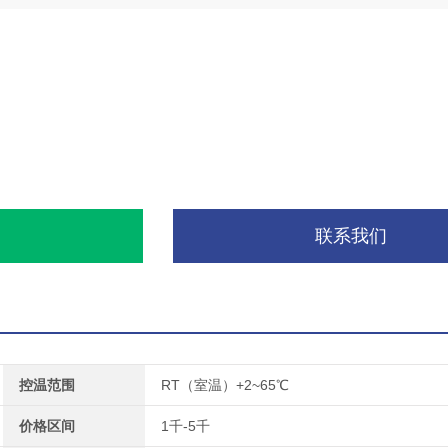
询
联系我们
控温范围
RT（室温）+2~65℃
价格区间
1千-5千