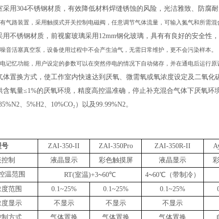
室采用
304不锈钢材质，有效降低材料焊缝锈蚀的风险，光洁雅致、防腐
有气路装置，采用触摸式开关控制电磁阀，任意调节气体流量，可输入氮气和所需混
采用不锈钢材质，前视窗玻璃采用
12mm钢化玻璃，具有有良好的安全性
噪音活塞真空泵，设备使用过程中不会产生油气，无需日常维护，更不会污染样本。
电记忆功能，用户设定的参数可以在突然停电的情况下自动储存，并在通电后运行原
气体置换方式，使工作室内快速达到厌氧、微需氧或氧浓度设定及二氧化
供含氧量
≤
1%
的厌氧环境，精度高控温准确，停止补充混合气体下厌氧环
85%N2、5%H2、10%CO₂）以及99.99%N2。
型号
ZAI-350-II
ZAI-350
Pro
ZAI-350
R
-II
A
表控制
液晶显示
彩色触摸屏
液晶显示
控温范围
~
~
RT(室温)+3
60
℃
4
60
℃
（
带制冷
）
浓度范围
0.1~2
5
%
0.1~2
5
%
0.1~2
5
%
浓度显示
不显示
不显示
不显示
控制方式
气体置换
气体置换
气体置换