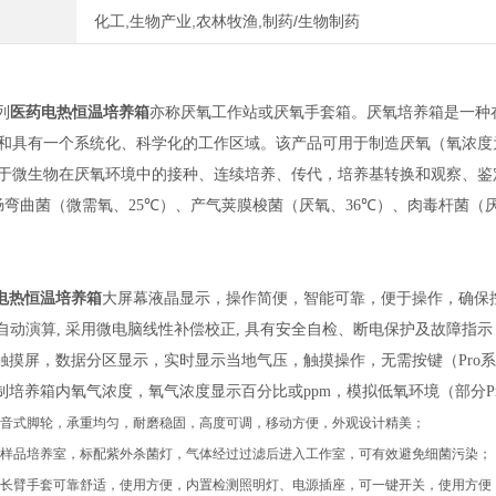
化工,生物产业,农林牧渔,制药/生物制药
列
医药电热恒温培养箱
亦称
厌氧工作站
或
厌氧手套箱
。厌氧培养箱是一种
和具有一个系统化、科学化的工作区域。该产品可
用于制造厌氧（氧浓度
于微生物在厌氧环境中的接种、连续培养、传代，培养基转换和观察、鉴
肠弯曲菌（微需氧、
25℃
）、产气荚膜梭菌（厌氧、
36℃
）、肉毒杆菌（
电热恒温培养箱
大屏幕
液晶显示
，
操作
简便
，
智能可靠
，
便于操作
，
确保
自动演算
,
采
用
微电脑线性补偿校正
,
具有
安全自检
、
断电保护及故障指示
触摸屏
，数据分区显示
，实时显示当地气压，触摸操作，无需按键
（
P
ro
系
制
培养箱内
氧气浓度，
氧气浓度
显示百分比或
ppm
，
模拟低氧环境
（
部分
P
音式脚轮，承重均匀，耐磨稳固，高度可调，移动方便，外观设计精美；
样品培养室
，
标配紫外杀菌灯
，
气体经过过滤后进入工作室
，
可有效避免细菌污染；
长臂手套可靠舒适，使用方便，内置检测照明灯
、
电源插座，可一键开关，使用方便