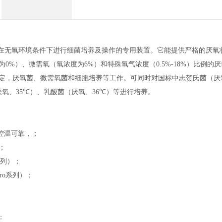
在无氧环境条件下进行
细菌培养
及操作的专用装置。它能提供严格的厌氧
为
0%
）、微需氧（氧浓度为
6%
）和特殊氧气浓度（
0.5%-18%
）比例的厌
定
，
厌氧菌、微需氧菌和细胞培养等工作。可同时对国标中志贺氏菌（厌
厌氧、
35℃
）
、
乳酸菌（厌氧、
36℃
）
等
进行培养。
控温可靠，
；
；
列
）
；
ro
系列
）
；
；