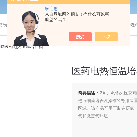
欢迎您！
来自局域网的朋友！有什么可以帮
助您的吗？
温干燥箱/真空干燥箱/高温烘箱等/箱式电阻炉/陶瓷纤维马弗炉/高温马弗炉/管式炉/气氛炉/试验箱/摇床/振荡器/水槽
9032医药电热恒温培养箱
医药电热恒温培
简要描述：
ZAI、Ay系列医
进行细菌培养及操作的专用装
区域。该产品可用于制造厌氧（
氧和微需氧环境