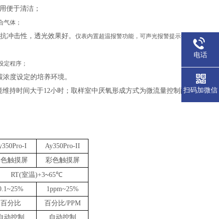
耐用便于清洁；
合气体；
，抗冲击性，透光效果好。
仪表内置超温报警功能，可
声光报警提示操作者，
确保
电话
设定程序；
碳浓度设定的培养环境。
扫码加微信
境维持时间大于
12
小时；
取样室中厌氧形成方式为微流量控制配以真空、
y
350
Pro-I
A
y
350
Pro-II
彩色触摸屏
彩色触摸屏
~
RT(室温)+3
65
℃
0.1~2
5
%
1
ppm
~2
5
%
百分比
百分比
/
PPM
自动控制
自动控制