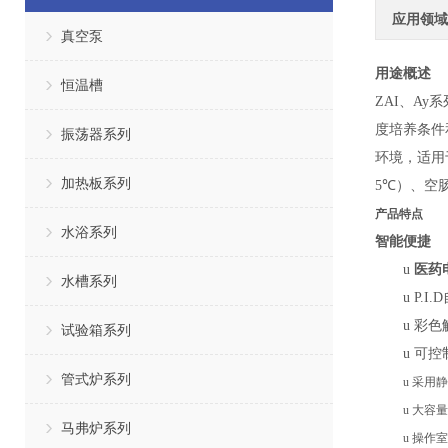
应用领域
真空泵
用途概述
恒温槽
ZAI
、
Ay
系
度培养条件
振荡器系列
环境，适用
加热板系列
5℃
）、空
产品特点
水浴系列
智能便捷
u
医药
水槽系列
u
P.I.D
u
彩色
试验箱系列
u
可
控
管式炉系列
u
采用静
u
大容量
马弗炉系列
u
操作室