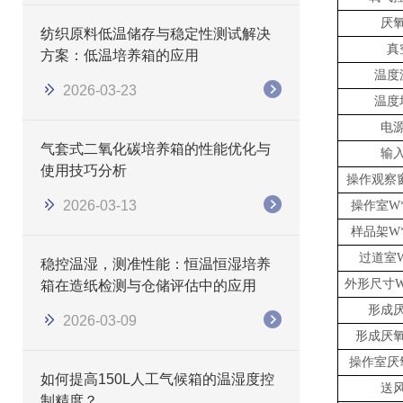
厌
纺织原料低温储存与稳定性测试解决
真
方案：低温培养箱的应用
温度
2026-03-23
温度
电
气套式二氧化碳培养箱的性能优化与
输
使用技巧分析
操作
观察
2026-03-13
操作
室
W
样品架
W
过道室
稳控温湿，测准性能：恒温恒湿培养
外形尺寸
W
箱在造纸检测与仓储评估中的应用
形成
2026-03-09
形成厌
操作
室
厌
如何提高150L人工气候箱的温湿度控
送
制精度？