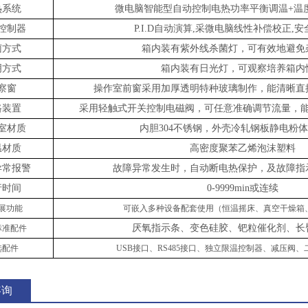
热系统
微电脑智能型自动控制电热功率平衡调温
+温
控制器
P.I.D自动演算,采微电脑线性补偿校正,
菌方式
箱内装有紫外线杀菌灯，可有效地避免
明
方式
箱内装有日光灯，可观察培养箱内
察窗
操作室前窗采用加厚透明特种玻璃制作，能清晰直
路装置
采用轻触式开关控制电磁阀，可任意准确调节流量，
室材质
内胆
304不锈钢，外壳冷轧钢板静电粉
温材质
高密度聚苯乙烯泡沫塑料
异常报警
故障异常发生时，自动断电热保护，及故障指
行时间
0-
9999min或连续
展功能
可嵌入多种设备配套使用（恒温摇床、真空干燥箱
厌氧指示条、变色硅胶、
钯
粒
催化剂
、长
标准配件
选配件
USB接口、
RS485接口、
独立限温控制器
、
减压阀
、
咨询