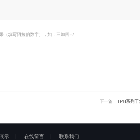
果（填写阿拉伯数字），如：三加四=7
下一篇：
TPH系列
展示
|
在线留言
|
联系我们