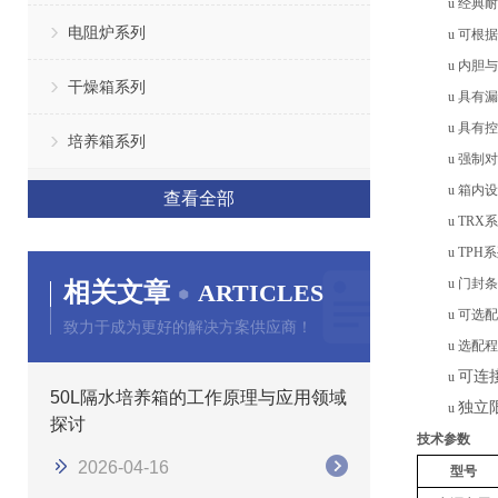
u
经典耐
电阻炉系列
u
可根据
u
内胆与
干燥箱系列
u
具有漏
u
具有
控
培养箱系列
u
强制对
u
箱内设
查看全部
u
TRX
u
TPH
u
门封条
相关文章
ARTICLES
u
可选配
致力于成为更好的解决方案供应商！
u
选配程
可连
u
50L隔水培养箱的工作原理与应用领域
独立
u
探讨
技术参数
2026-04-16
型号