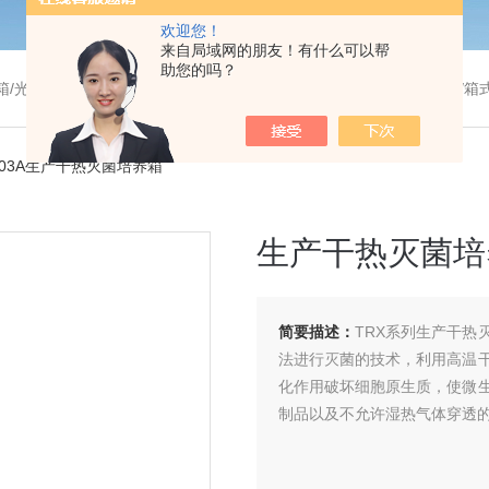
欢迎您！
来自局域网的朋友！有什么可以帮
助您的吗？
温干燥箱/真空干燥箱/高温烘箱等/箱式电阻炉/陶瓷纤维马弗炉/高温马弗炉/管式炉/气氛炉/试验箱/摇床/振荡器/水槽
9203A生产干热灭菌培养箱
生产干热灭菌培
简要描述：
TRX系列生产干
法进行灭菌的技术，利用高温
化作用破坏细胞原生质，使微
制品以及不允许湿热气体穿透