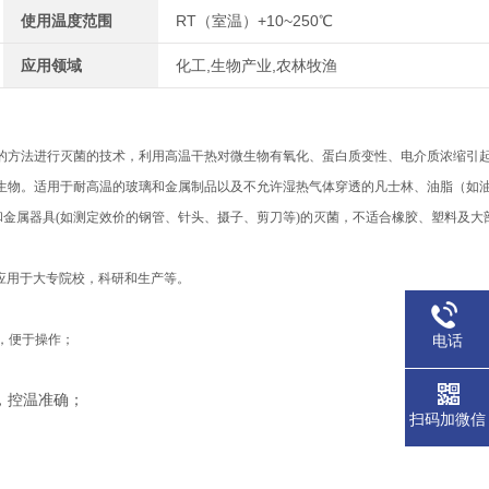
使用温度范围
RT（室温）+10~250℃
应用领域
化工,生物产业,农林牧渔
的方法进行灭菌的技术，利用高温干热对微生物有氧化、蛋白质变性、电介质浓缩引
生物。适用于耐高温的玻璃和金属制品以及不允许湿热气体穿透的凡士林、油脂（如
和金属器具(如测定效价的钢管、针头、摄子、剪刀等)的灭菌，不适合橡胶、塑料及大
应用于大专院校，科研和生产等。
电话
，便于操作；
能，控温准确；
扫码加微信