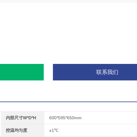
询
联系我们
内部尺寸W*D*H
600*595*650mm
控温均匀度
±1℃