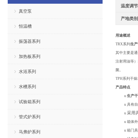
温度调节
真空泵
产地类别
恒温槽
用途概述
振荡器系列
TRX系列
生产
其中主要是通
加热板系列
注射用油等）
菌。
水浴系列
TPH系列干
水槽系列
产品特点
u
生产干
试验箱系列
u
具有
自
采用
u
管式炉系列
u
箱体外
u
箱门具
马弗炉系列