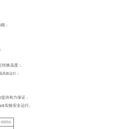
功能
；
；
定转换温度；
温高效运行；
放提供有力保证
；
实验安全运行。
确保
-9
20
3A