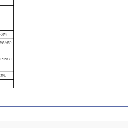
500W
595*650
720*830
2
3
0L