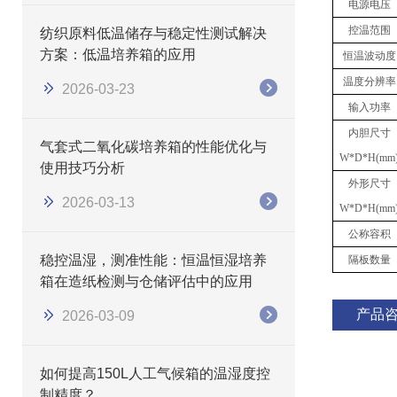
电源电压
控温范围
纺织原料低温储存与稳定性测试解决
方案：低温培养箱的应用
恒温波动度
温度分辨率
2026-03-23
输入功率
内胆尺寸
气套式二氧化碳培养箱的性能优化与
W*D*H(mm
使用技巧分析
外形尺寸
2026-03-13
W*D*H(mm
公称容积
稳控温湿，测准性能：恒温恒湿培养
隔板数量
箱在造纸检测与仓储评估中的应用
产品
2026-03-09
如何提高150L人工气候箱的温湿度控
制精度？