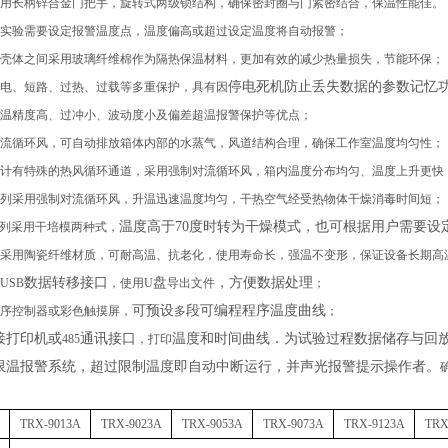
用长柄锌合金门把手，旋转式两级锁结构，确保密封圈与门紧密结合，保温性能佳。
实验需要设定报警温度点，
温度偏高或超过设定温度将自动报警；
壳体之间采用玻璃纤维棉作为隔热保温材料，更加有效的减少热量损失，节能环保；
停电死机防止丢失数据的参数记忆
电、短路、过热、过载等多重保护，具有因
温精度高、过冲小、波动度小及偏差超温报警保护等优点
；
流循环风
，
可自动排放箱体内部的水蒸气
，
风道结构合理
，
确保工作室温度均匀性；
计有
特殊
的热风循环通道，采用强制对流循环风，箱内温度分布均匀、温度上升更快
系列
采用
强制对流循环风，升温迅速温度均匀，干热空气经受热物体干燥消毒时间短；
温度高于
70度时转为干燥模式，也可根据用户需要设
系列
采用
干培模
两种
式
，
采用陶瓷纤维材质，可耐高温、抗老化，使用寿命长，强温不变形，保证设备长期高
数据转移接口
盘
，
方便数据处理
USB
，
使用
U
导出文件
；
可预设
段
可编程程序温度曲线
序控制器或彩色触摸屏，
多
；
接打印机或
通讯接口
温度和时间曲线．为试验过程数据储存与回
485
，
打印
限温报警系统，超过限制温度即自动中断运行，并声光报警提示操作者。
TRX-9013A
TRX-90
2
3A
TRX-90
53
A
TRX-9
07
3A
TRX-9
12
3A
TRX