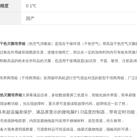
精度
0.1℃
国产
干热灭菌培养箱
（热空气消毒箱）是指在干燥环境（干热空气）用高温干热空气灭菌
过氧化作用破坏细胞原生质，使微生物死亡，所以在一定的加热时间内可有效杀死微
和耐高温的粉末化学药品的灭菌，也适用于玻璃器皿(如试管、平皿、吸管、注射器)
燥培养两用箱（干培两用箱）采用循环风机进行空气强迫对流的新型干培两用箱，广泛
热灭菌培养箱
大屏幕液晶
仪表
，多组数据整屏
三色
显示，智能化操作界面，简单易懂
，
我诊断功能
当
出现
故障时，显示屏
可直接读取故障代码
，
故障
情况
一目了然
；
具有超温偏差保护、液晶屏显示的微电脑
P.I.D温度控制器，带有定时功
壳
表面静电喷塑
，
内胆
及载物拖架均
采用不锈钢
材料
，造型美观，
经久耐用
；
备大视角透明观察窗，可观察样品可恒温保温，抽屉式载物拖架，隔板间距可调；