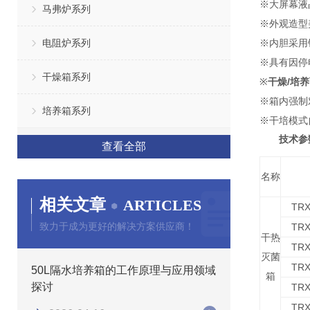
※大屏幕液
马弗炉系列
※外观造型
电阻炉系列
※内胆采用
※具有因停
干燥箱系列
※
干燥/培
※箱内强制
培养箱系列
※干培模式
技术参
查看全部
名称
相关文章
ARTICLES
TRX
致力于成为更好的解决方案供应商！
TRX
干热
TRX
灭菌
TRX
50L隔水培养箱的工作原理与应用领域
箱
探讨
TRX
TRX