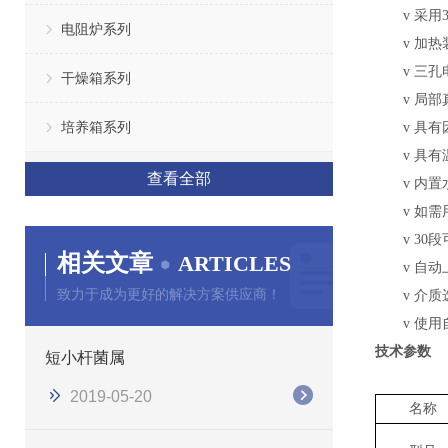
v
采用
电阻炉系列
v
加热
v
三孔
干燥箱系列
v
局部
培养箱系列
v
具有
v
具有
查看全部
v
内置
v
如需
v
30
相关文章
ARTICLES
v
自动
致力于成为更好的解决方案供应商！
v
介质
v
使用
技术参数
短小杆菌属
2019-05-20
名称