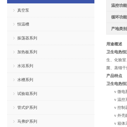
温控功能
真空泵
循环功能
恒温槽
产地类别
振荡器系列
用途概述
加热板系列
卫生电热恒
生、化验室
水浴系列
菌、蒸镏干
产品特点
水槽系列
卫生电热恒
v
微电
试验箱系列
v
温控
管式炉系列
v
控制
v
外壳
马弗炉系列
v
箱体