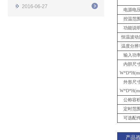
2016-06-27
电源电
控温范
功能说
恒温波动
温度分辨
输入功
内胆尺
W*D*H(m
外形尺
W*D*H(m
公称容
定时范
可选配
产品