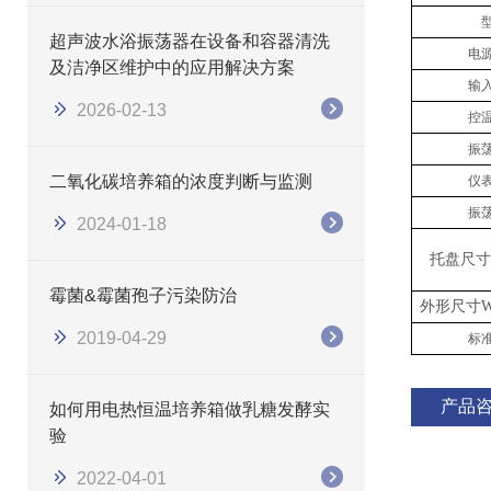
​​超声波水浴振荡器在设备和容器清洗
电
及洁净区维护中的应用解决方案
输
2026-02-13
控
振
二氧化碳培养箱的浓度判断与监测
仪
振
2024-01-18
托盘尺寸
霉菌&霉菌孢子污染防治
外形尺寸
W
2019-04-29
标
产品
如何用电热恒温培养箱做乳糖发酵实
验
2022-04-01