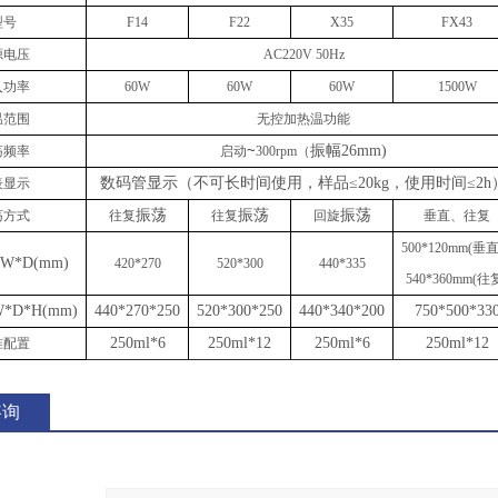
型号
F14
F22
X35
FX43
源电压
AC220V 50Hz
入功率
60W
60W
6
0W
1
50
0W
温范围
无控加热温功能
~
振幅
26mm)
荡频率
启动
30
0rpm
（
数码管显示（不可长时间使用，样品
≤20kg，使用时间≤2h
表显示
振荡
振荡
振荡
荡方式
往复
往复
回旋
垂直、
往复
500*120mm(垂
W*D(mm)
420*270
520*300
440
*
335
540*360mm(往
*D*H(mm)
440*270*250
520*300*250
440*340*200
750*500*33
250ml*6
250ml*12
250ml*6
250ml*12
准配置
咨询