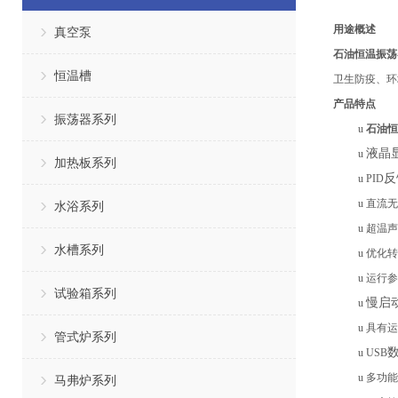
用途概述
真空泵
石油恒温振荡
恒温槽
卫生防疫、环
产品特点
振荡器系列
u
石油恒
液晶
u
加热板系列
反
u
PID
u
直流无
水浴系列
u
超温声
水槽系列
u
优化转
u
运行参
试验箱系列
慢启
u
u
具有运
管式炉系列
u
USB
u
多功能
马弗炉系列