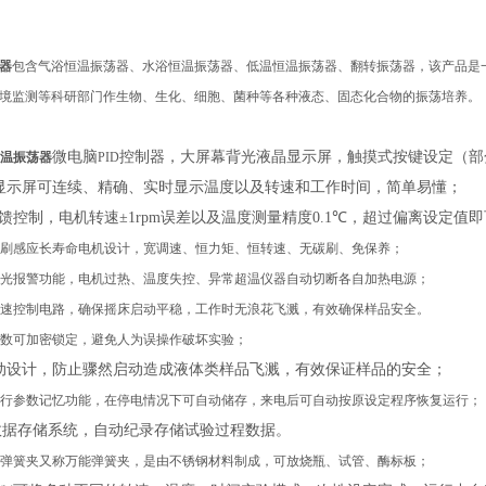
器
包含气浴恒温振荡器、水浴恒温振荡器、低温恒温振荡器、翻转振荡器，该产品是
境监测等科研部门作生物、生化、细胞、菌种等各种液态、固态化合物的振荡培养。
微电脑
控制器，大屏幕背光液晶显示屏，触摸式按键设定（部
温振荡器
PID
显示屏可连续、精确、实时显示温度以及转速和工作时间，简单易懂；
馈控制，电机转速
±1rpm
误差以及温度测量精度
0.1℃
，超过偏离设定值即
刷感应长寿命电机设计，宽调速、恒力矩、恒转速、无碳刷、免保养；
光报警功能，电机过热、温度失控、异常超温仪器自动切断各自加热电源；
速控制电路，确保摇床启动平稳，工作时无浪花飞溅，有效确保样品安全。
数可加密锁定，避免人为误操作破坏实验；
动设计，防止骤然启动造成液体类样品飞溅，有效保证样品的安全；
行参数记忆功能，在停电情况下可自动储存，来电后可自动按原设定程序恢复运行；
数据存储系统，自动纪录存储试验过程数据。
弹簧夹
又称
万能弹簧夹，
是
由不锈钢材料制成
，
可放烧瓶、试管、酶标板；