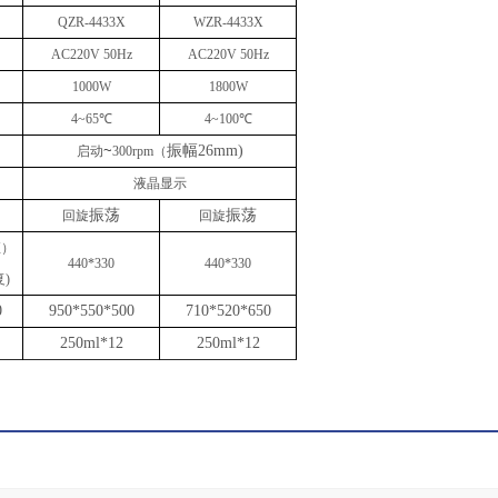
QZR-4433X
WZR-4433X
AC220V 50Hz
AC220V 50Hz
100
0W
1800W
4~65
℃
4~100
℃
~
振幅
26mm)
启动
30
0rpm
（
）
液晶显示
振荡
振荡
回旋
回旋
直）
440
*
330
440
*
330
复)
0
950*550*500
710*520*650
250ml*12
250ml*12