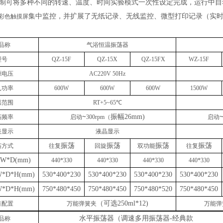
可将多种不同的转速、温度、时间实验模式一次性设定完成，运行中自
制
集中监控，并扩展了无纸记录、无线监控、微型打印记录（实
彩色触摸屏
品称
气浴恒温振荡器
型号
QZ-15F
QZ-15X
QZ-15FX
WZ-15F
源电压
AC220V 50Hz
入功率
600W
600W
6
00W
1
50
0W
温范围
RT+5~65
℃
~
振幅
26mm)
荡频率
启动
30
0rpm
（
启动
表显示
液晶显示
振荡
振荡
振荡
振荡
荡方式
往复
回旋
双功能
往复
W*D(mm)
440
*
330
440
*
330
440
*
330
440
*
330
*D*H(mm)
530*400*230
530*400*230
530*400*230
530*400*230
*D*H(mm)
750*480*450
750*480*450
750*480*520
750*480*450
（可选
250ml*12)
准配置
万能弹簧夹
万能弹
水平振荡器（调速多用振荡器
-经典款
品称