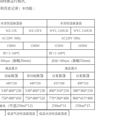
动转换运行模式。
时和历史记录）
功能；
等
水浴恒温振荡器
水浴恒温振荡器
WZ-15X
WZ-15FX
WYC-110X30
WYC-110X50
AC220V 50Hz
AC220V 50Hz
15
00W
1500W
1250W
1650W
RT+5~100
℃
RT+5~100
℃
~
振幅
26mm)
~
振幅
35mm)
30
0rpm
（
启动
30
0rpm
（
液晶显示
液晶显示
振荡
振荡
振荡
振荡
回旋
双功能
往复
往复
440
*
330
440
*
330
435*260
490*310
530*400*230
530*400*230
490*310*250
580*360*250
750*480*450
750*480*520
770*360*400
860*415*400
（可选
250ml*12)
250ml*11
250ml*15
簧夹
低温气浴恒温振荡器
低温水浴恒温振荡器