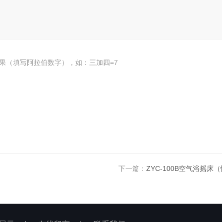
果（填写阿拉伯数字），如：三加四=7
下一篇：
ZYC-100B空气浴摇床