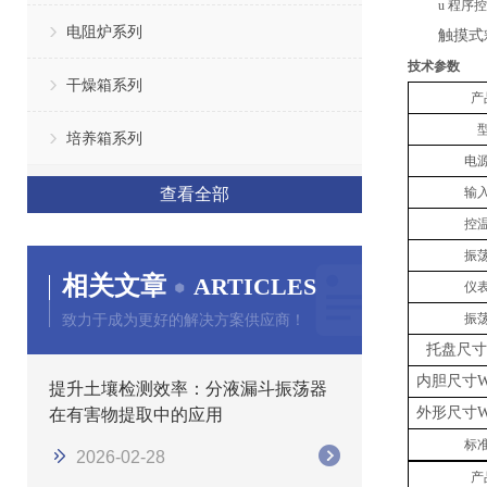
u
程序控
电阻炉系列
触摸式
技术参数
干燥箱系列
产
培养箱系列
电
查看全部
输
控
振
相关文章
ARTICLES
仪
致力于成为更好的解决方案供应商！
振
托盘尺寸
内胆尺寸
W
提升土壤检测效率：分液漏斗振荡器
外形尺寸
W
在有害物提取中的应用
标
2026-02-28
产