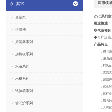
应用领域
其它
ZYC系列
空
真空泵
用途概述
恒温槽
空气浴摇床
◆
可广泛应
振荡器系列
产品特点
微电
u
加热板系列
液晶
u
反
u
PID
水浴系列
u
直流无
水槽系列
u
超温声
u
优化转
试验箱系列
u
运行参
慢启
u
管式炉系列
u
具有运