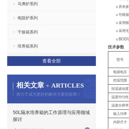
马弗炉系列
u
具有参
u
可根据
电阻炉系列
u
采用模
u
采用
无
干燥箱系列
BOD
u
培养箱系列
技术参数
型号
查看全部
电源电压
控温范围
相关文章
ARTICLES
恒温波动度
致力于成为更好的解决方案供应商！
温度均匀性
温度分辨率
50L隔水培养箱的工作原理与应用领域
输入功率
探讨
内胆
尺寸