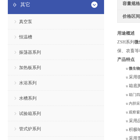
容量规格
其它
价格区间
真空泵
用途概述
恒温槽
ZSH系列
微
保、农畜等
振荡器系列
产品特点
加热板系列
u
微生物
采用
u
水浴系列
箱底
u
u
箱门
四
水槽系列
u
内胆采
u
观察窗
试验箱系列
采用
u
管式炉系列
积极
u
采用
u