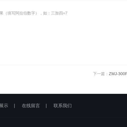
果（填写阿拉伯数字），如：三加四=7
下一篇：
ZMJ-30
展示
|
在线留言
|
联系我们