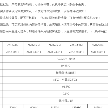
数记忆，来电恢复
等
功能
，
可确保
停电，死机
等
状态
下
数据
不
丢失
；
实验需要设定温度报警点，温度超过设定温度
值
，
设备
将自动报警；
块式制冷装置，配置开机延时、停机间隔等保护功能，可有效延长压缩机寿命；
菌系统，可定期对箱体内部进行消毒，杀灭箱体内循环空气中的浮菌，从而有效防止
感器采用品牌元器件，加湿部件采用智能雾化器，大容量补充加湿水。
（
II
系列标配
ZMJ-70-I
ZMJ-
150
-I
ZMJ-
250
-I
ZMJ-
350
-I
ZMJ-
50
0-I
ZMJ-70F-I
ZMJ-
150
F-I
ZMJ-
250
F-I
ZMJ-
350
F-I
ZMJ-
50
0F-I
AC220V 50
Hz
~
0
6
5
℃
标配紫外杀菌灯
±
1
℃
（
空载
@25
℃
）
±
0.5
℃
0.1℃
无
控湿功能
500W
900W
1150W
1350W
1450W