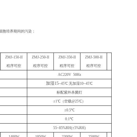
细胞培养期间的污染；
）
ZMJ-150
-
II
ZMJ-
2
50
-
II
ZMJ-
3
50
-
II
ZMJ-50
0-
II
程序可控
程序可控
程序可控
程序可控
AC220V 50Hz
加湿
15
~
45℃ 无加湿10
~
45℃
标配紫外杀菌
灯
±
1
℃
（
空载
@25
℃
）
±
0.5
℃
0.1℃
55~
85%RH
(
±5%RH
)
1400W
1950W
2200W
250
0W