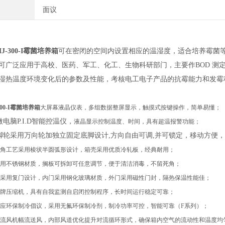
面议
MJ-300-I霉菌培养箱
可在密闭的空间内设置相应的温湿度，适合培养霉菌
可广泛应用于高校、医药、军工、化工、生物科研部门，主要作BOD 测
湿热温度环境变化后的参数及性能，考核电工电子产品的抗霉能力和发霉
300-I霉菌培养箱
大屏幕液晶仪表，多组数据整屏显示，
触摸式按键
操作，简单易懂；
微电脑
P.I.D智能控温仪，
液晶显示
控制温度、
时间
，具有超温报警功能；
脚轮采用万向轮加独立固定底脚设计
,方向自由可调,并可锁定，移动方便
角
工艺
采用棱状
半
圆弧形设
计
，
箱壳采用优质冷轧板，
经典耐用
；
用不锈钢
材质
，
搁板
可拆卸可任意调节
，
便于清洁
消毒
，
不留死角
；
采用复门设计，内门采用钢化玻璃材质，外门采用磁性门封，隔热保温性能佳；
牌压缩机，具有自我监测自启闭控制程序，长时间运行稳定可靠；
应环保制冷倡议，采用无氟环保制冷剂，制冷功率可控，智能可靠
（
F系列）
；
流风机幅流送风，内部风道优化提升对流循环形式，确保箱内空气的流动性和温度均