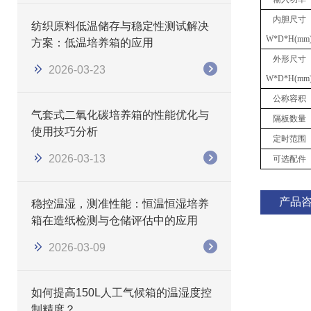
内胆
尺寸
纺织原料低温储存与稳定性测试解决
W
*
D
*
H(mm
方案：低温培养箱的应用
外形尺寸
2026-03-23
W
*
D
*
H(mm
公称容积
气套式二氧化碳培养箱的性能优化与
隔板数量
使用技巧分析
定时范围
2026-03-13
可选配件
产品
稳控温湿，测准性能：恒温恒湿培养
箱在造纸检测与仓储评估中的应用
2026-03-09
如何提高150L人工气候箱的温湿度控
制精度？