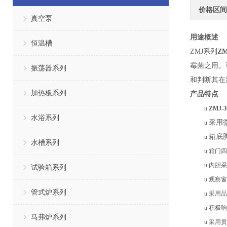
价格区间
真空泵
用途概述
恒温槽
ZMJ系列
Z
霉菌之用。
振荡器系列
和判断其在
加热板系列
产品特点
u
ZMJ-
水浴系列
采用
u
箱底
u
水槽系列
u
箱门
四
u
内胆采
试验箱系列
u
观察窗
管式炉系列
u
采用品
u
积极响
马弗炉系列
u
采用贯