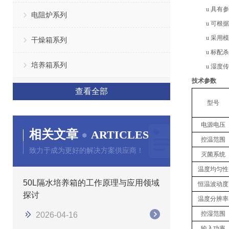
u
具有参
电阻炉系列
u
可根据
u
采用模
干燥箱系列
u
标配杀
培养箱系列
u
湿度传
技术参数
查看全部
型号
电源电压
相关文章
ARTICLES
控温范围
致力于成为更好的解决方案供应商！
灭菌系统
温度均匀性
50L隔水培养箱的工作原理与应用领域
恒温波动度
探讨
温度分辨率
控湿范围
2026-04-16
输入功率