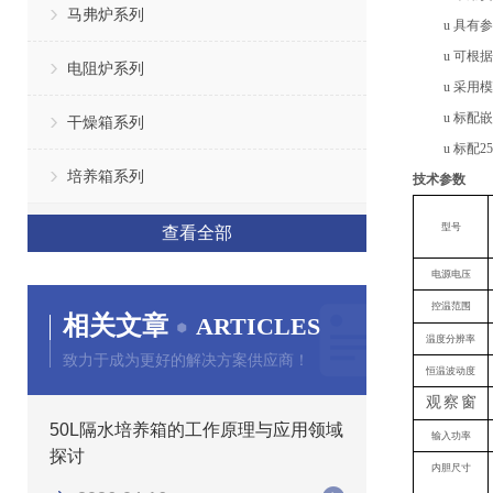
马弗炉系列
u
具有参
u
可根据
电阻炉系列
u
采用模
u
标配嵌
干燥箱系列
u
标配
25
培养箱系列
技术参数
型号
查看全部
电源电压
控温范围
相关文章
ARTICLES
温度分辨率
致力于成为更好的解决方案供应商！
恒温波动度
观
察
窗
50L隔水培养箱的工作原理与应用领域
输入功率
探讨
内胆
尺寸