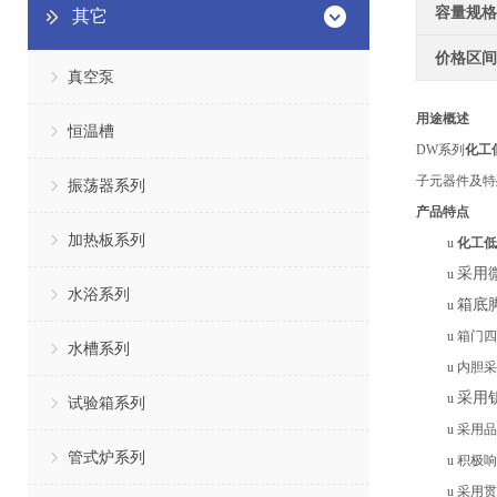
容量规格
其它
价格区间
真空泵
用途概述
恒温槽
DW系列
化工
子
元
器件及特
振荡器系列
产品特点
加热板系列
u
化工低
采用
u
水浴系列
箱底
u
u
箱门四
水槽系列
u
内胆采
采用
u
试验箱系列
u
采用品
管式炉系列
u
积极响
u
采用贯