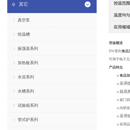
控温范围
其它
温度均匀
真空泵
应用领域
恒温槽
用途概述
振荡器系列
DW系列
食品
可用于电子
元
加热板系列
产品特点
u
食品加
水浴系列
采用
u
水槽系列
箱底
u
u
箱门四
试验箱系列
u
内胆采
采用
u
管式炉系列
u
采用品