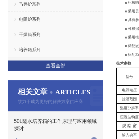
u
积极响
马弗炉系列
u
采用贯
电阻炉系列
u
具有参
u
可根据
干燥箱系列
u
采用模
u
标配嵌
培养箱系列
u
标配
25
技术参数
查看全部
型号
相关文章
电源电压
ARTICLES
控温范围
致力于成为更好的解决方案供应商！
温度分辨率
恒温波动度
50L隔水培养箱的工作原理与应用领域
观
察
窗
探讨
输入功率