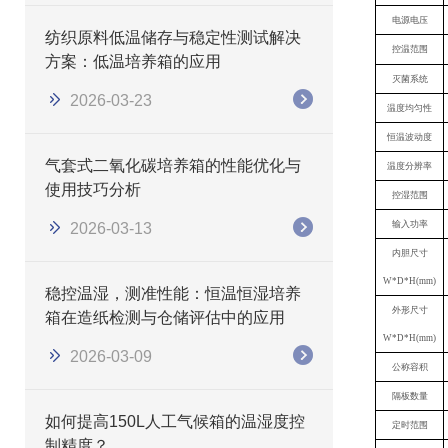
电源电压
纺织原料低温储存与稳定性测试解决
控温范围
方案：低温培养箱的应用
灭菌系统
2026-03-23
温度均匀性
恒温波动度
气套式二氧化碳培养箱的性能优化与
温度分辨率
使用技巧分析
控湿范围
输入功率
2026-03-13
内胆尺寸
W*D*H(mm)
稳控温湿，测准性能：恒温恒湿培养
外形尺寸
箱在造纸检测与仓储评估中的应用
W*D*H(mm)
2026-03-09
公称容积
隔板数量
如何提高150L人工气候箱的温湿度控
定时范围
制精度？