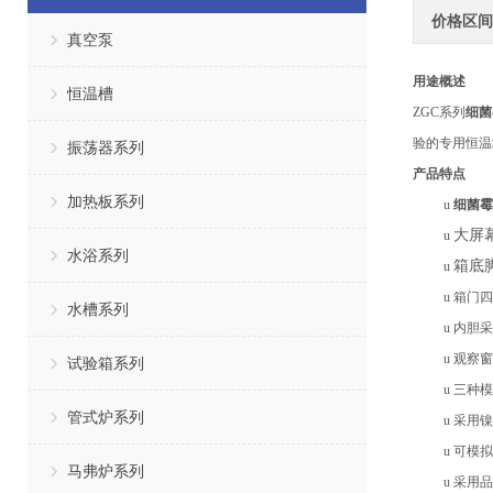
价格区间
真空泵
用途概述
恒温槽
ZGC系列
细菌
验的专用恒温
振荡器系列
产品特点
加热板系列
u
细菌霉
大屏
u
水浴系列
箱底
u
u
箱门四
水槽系列
u
内胆采
u
观察窗
试验箱系列
u
三种模
管式炉系列
u
采用镍
u
可模拟
马弗炉系列
u
采用品