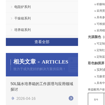
u
积极响
电阻炉系列
u
采用贯
u
具有参
干燥箱系列
u
可根据
培养箱系列
u
采用模
光源颜色（
查看全部
u
可定制
u
定制
红
u
定制
蓝
相关文章
ARTICLES
彩色触摸屏
致力于成为更好的解决方案供应商！
实时
u
u
无极变
u
具有中
50L隔水培养箱的工作原理与应用领域
探讨
将提醒用户使
2026-04-16
型号