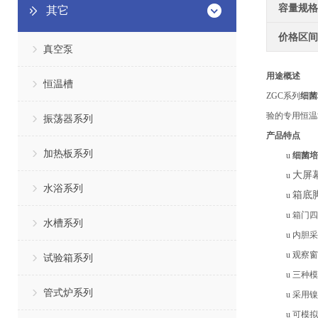
容量规格
其它
价格区间
真空泵
用途概述
恒温槽
ZGC系列
细菌
验的专用恒温
振荡器系列
产品特点
加热板系列
u
细菌培
大屏
u
水浴系列
箱底
u
u
箱门四
水槽系列
u
内胆采
u
观察窗
试验箱系列
u
三种模
管式炉系列
u
采用镍
u
可模拟