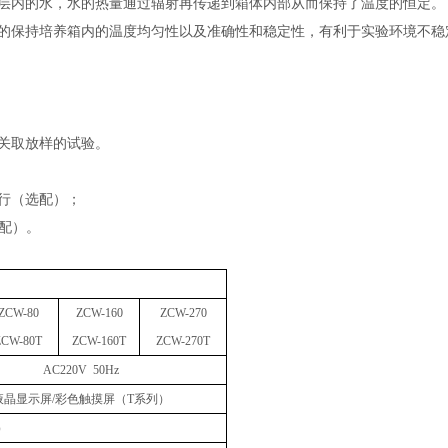
层内的水，水的热量通过辐射再传递到箱体内部从而保持了温度的恒定。
的保持培养箱内的温度均匀性以及准确性和稳定性，有利于实验环境不稳
关取放样的试验。
行（选配）；
选配）。
ZC
W-80
ZC
W-160
ZC
W-270
ZC
W
-80
T
ZC
W
-
160
T
ZC
W
-
270
T
AC220V 50Hz
液晶显示屏
/彩色触摸屏（T系列）
）