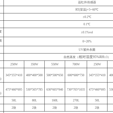
型
远红外传感器
~
RT(室温)+5
60℃
度
±0.2℃
率
0.1℃
度
±0.1%vol
围
~
0
20%
UV紫外杀菌
相对湿度
95%RH
自然蒸发
（
±
3）
250W
350W
550W
700W
250W
345*355*410
400*400*500
500*500*650
600*600*750
345*355*410
40
)
475*460*695
530*505*785
630*605*940
730*705*1035
475*460*695
53
)
50L
80L
160L
270L
50L
2块
2块
2块
2块
2块