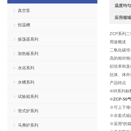
温度均匀
真空泵
应用领域
恒温槽
ZCP系列
振荡器系列
用途概述
二氧化碳培
加热板系列
高的相对饱
织培养和某
水浴系列
抗体、体外
水槽系列
产品特点
※IR系列
试验箱系列
※
ZCP-5
※可上下堆
管式炉系列
※水套式箱
※采用*的
马弗炉系列