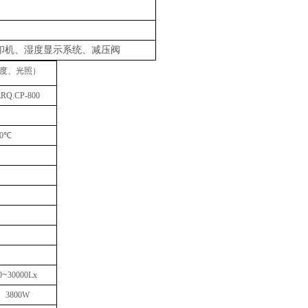
打印机、湿度显示系统、减压阀
度、光照）
ZRQ
.CP
-800
0℃
~
0
3
0
000Lx
3800W