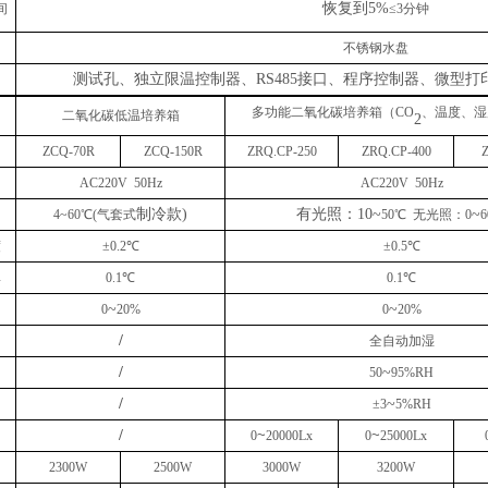
恢复到
5%
间
≤3
分钟
不锈钢水盘
测试孔、独立限温控制器、
RS485接口、程序控制器、微型
多功能二氧化碳培养箱（
CO
、
温度、湿
二氧化碳
低温培
养箱
2
ZCQ
-70
R
ZCQ
-1
50
R
ZRQ.CP-250
ZRQ.CP-
40
0
AC220V 50Hz
AC220V 50Hz
制冷款
)
有光照：
10
~
~
4
~6
0
℃
(
气套式
50℃ 无光照：0
6
度
±0.2℃
±0.5℃
率
0.1℃
0.1℃
~
~
0
20%
0
20%
/
全自动加湿
/
~
5
0
9
5
%RH
/
~
±3
5%RH
/
~
~
0
20
000Lx
0
2
5
000Lx
23
0
0W
250
0W
30
00W
32
00W