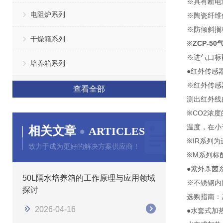
※具有断电
电阻炉系列
※陶瓷纤维
※防倾斜搁
干燥箱系列
※
ZCP-5
※进气口标配
培养箱系列
●红外传感
※红外传感
查看全部
测出红外线
※CO2浓
温度，在小
相关文章
ARTICLES
※IR系列
致力于成为更好的解决方案供应商！
※M系列标
●紫外杀菌
50L隔水培养箱的工作原理与应用领域
※不锈钢内
探讨
选购指南：
2026-04-16
●水套式加