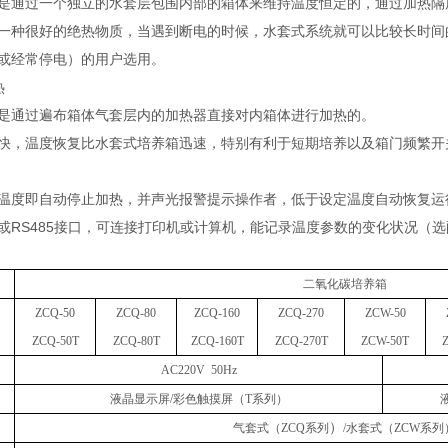
是通过一个独立的水套层包围内部的箱体来维持温度恒定的，通过加热隔
一种很好的绝热物质，当遇到断电的时候，水套式系统就可以比较长时间
或经常停电）的用户选用。
热
是通过遍布箱体气套层内的加热器直接对内箱体进行加热的。
快，温度恢复比水套式培养箱迅速，特别有利于短期培养以及箱门频繁开
温度即自动停止加热，并声光报警提示操作者，低于设定温度自动恢复运
B或RS485接口，可连接打印机或计算机，能记录温度参数的变化状况（
二氧化碳培养箱
ZCQ
-50
ZCQ
-80
ZCQ
-160
ZCQ
-270
ZC
W-50
Z
CQ
-50
T
ZCQ
-80T
Z
CQ
-
160T
Z
CQ
-
270T
ZC
W
-50
T
AC220V 50Hz
液晶显示屏
/彩色触摸屏（T系列）
）
气套式
（
ZCQ系列
/
水套式
（
ZCW系列