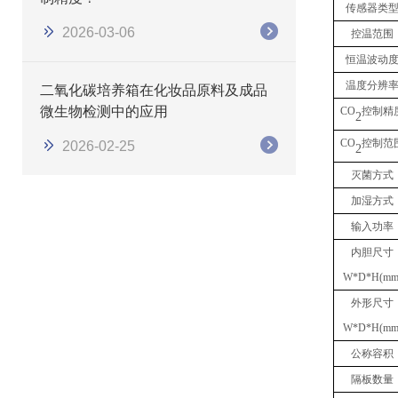
传感器类
2026-03-06
控温范围
恒温波动
温度分辨
二氧化碳培养箱在化妆品原料及成品
微生物检测中的应用
CO
控制精
2
CO
控制范
2026-02-25
2
灭菌方式
加湿方式
输入功率
内胆尺寸
W*D*H(mm
外形尺寸
W*D*H(mm
公称容积
隔板数量