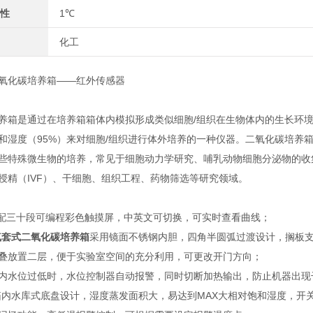
性
1℃
化工
二氧化碳培养箱——红外传感器
养箱是通过在培养箱箱体内模拟形成类似细胞/组织在生物体内的生长环境，要求
和湿度（95%）来对细胞/组织进行体外培养的一种仪器。二氧化碳培养
些特殊微生物的培养，常见于细胞动力学研究、哺乳动物细胞分泌物的收
授精（IVF）、干细胞、组织工程、药物筛选等研究领域。
标配三十段可编程彩色触摸屏，中英文可切换，可实时查看曲线；
0气套式二氧化碳培养箱
采用镜面不锈钢内胆，四角半圆弧过渡设计，搁板
叠放置二层，便于实验室空间的充分利用，可更改开门方向；
内水位过低时，水位控制器自动报警，同时切断加热输出，防止机器出现
箱内水库式底盘设计，湿度蒸发面积大，易达到MAX大相对饱和湿度，开