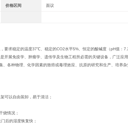
价格区间
面议
稳定的温度37℃、稳定的CO2水平5%、恒定的酸碱度（pH值：7.2-
箱是开展免疫学、肿瘤学、遗传学及生物工程所必需的关键设备，广泛应
集、各种物理、化学因素的致癌或毒理效应、抗原的研究和生产、培养杂
支架可以自由装卸，易于清洁；
干烧情况；
关门后的湿度恢复快；