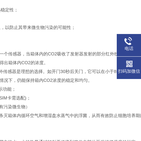
热稳定性；
象，以防止其带来微生物污染的可能性；
电话
和一个传感器，当箱体内的CO2吸收了发射器发射的部分红外线之后，传
得出箱体内CO2的浓度。
扫码加微信
外传感器是理想的选择。如开门30秒后关门，它可以在小于8分钟内恢复到
情况下，仍能保持箱内CO2浓度的稳定和均匀。
示功能；
IM卡需选配)；
所有污染微生物）
杀灭箱体内循环空气和增湿盘水蒸气中的浮菌，从而有效防止细胞培养期