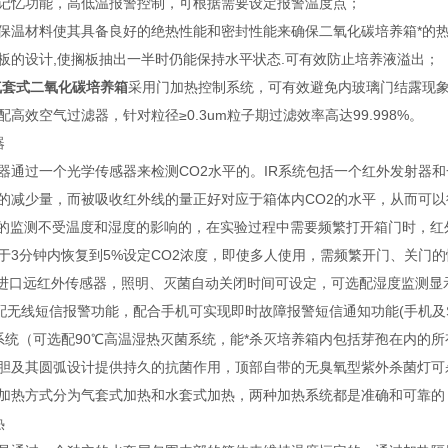
记忆功能，高低温报警控制，可根据需要设定报警温度点；
保温材料使其具备良好的绝热性能和密封性能来确保二氧化碳培养箱*的
板的设计,使搁板抽出一半时仍能保持水平状态.可有效防止培养液溢出；
0气套式二氧化碳培养箱
采用门加热控制系统，可有效避免内玻璃门结露现
高效空气过滤器，针对粒径≥0.3um粒子期过滤效率高达99.998%。
器
器通过一个光学传感器来检测CO2水平的。IR系统包括一个红外发射器
的减少量，而被吸收红外线的量正好对应于箱体内CO2的水平，从而可以
度的监测不受温度和湿度的影响的，在实验过程中需要频繁打开箱门时，红
于3分钟内恢复到5%设定CO2浓度，即使多人使用，需频繁开门、关门的
为进口远红外传感器，照明、灭菌自动关闭时间可设定，可选配湿度监测显
配无线短信报警功能，配合手机可实现即时故障报警短信通知功能(手机及S
系统（可选配90℃高温湿热灭菌系统，能*杀灭培养箱内包括芽孢在内的
胆及其圆弧设计提供持久的抗菌作用，顶部自带的无臭氧型紫外杀菌灯可
加热方式分为气套式加热和水套式加热，两种加热系统都是准确和可靠的
热