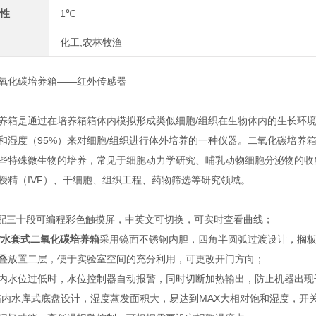
性
1℃
化工,农林牧渔
二氧化碳培养箱——红外传感器
养箱是通过在培养箱箱体内模拟形成类似细胞/组织在生物体内的生长环境，要求
和湿度（95%）来对细胞/组织进行体外培养的一种仪器。二氧化碳培养
些特殊微生物的培养，常见于细胞动力学研究、哺乳动物细胞分泌物的收
授精（IVF）、干细胞、组织工程、药物筛选等研究领域。
标配三十段可编程彩色触摸屏，中英文可切换，可实时查看曲线；
0W水套式二氧化碳培养箱
采用镜面不锈钢内胆，四角半圆弧过渡设计，搁
叠放置二层，便于实验室空间的充分利用，可更改开门方向；
内水位过低时，水位控制器自动报警，同时切断加热输出，防止机器出现
箱内水库式底盘设计，湿度蒸发面积大，易达到MAX大相对饱和湿度，开