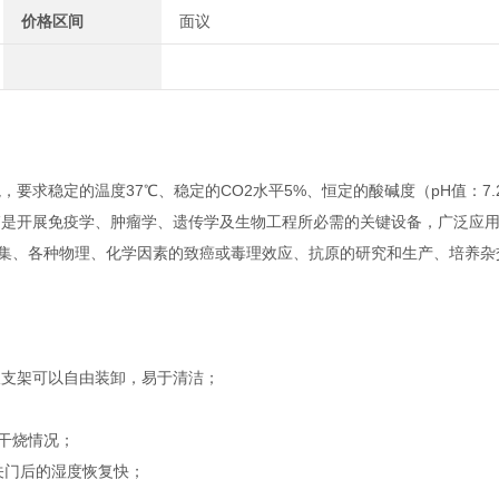
价格区间
面议
稳定的温度37℃、稳定的CO2水平5%、恒定的酸碱度（pH值：7.2-
箱是开展免疫学、肿瘤学、遗传学及生物工程所必需的关键设备，广泛应
集、各种物理、化学因素的致癌或毒理效应、抗原的研究和生产、培养杂
板支架可以自由装卸，易于清洁；
干烧情况；
关门后的湿度恢复快；