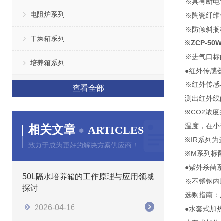
※具有断电
电阻炉系列
※陶瓷纤维
※防倾斜搁
干燥箱系列
※
ZCP-5
※进气口标配
培养箱系列
●红外传感
※红外传感
查看全部
测出红外线
※CO2浓
温度，在小
相关文章
ARTICLES
※IR系列
致力于成为更好的解决方案供应商！
※M系列标
●紫外杀菌
50L隔水培养箱的工作原理与应用领域
※不锈钢内
探讨
选购指南：
2026-04-16
●水套式加