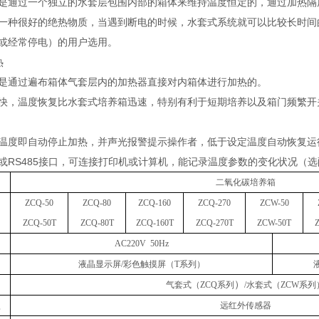
是通过一个独立的水套层包围内部的箱体来维持温度恒定的，通过加热隔
一种很好的绝热物质，当遇到断电的时候，水套式系统就可以比较长时间
或经常停电）的用户选用。
热
是通过遍布箱体气套层内的加热器直接对内箱体进行加热的。
快，温度恢复比水套式培养箱迅速，特别有利于短期培养以及箱门频繁开
温度即自动停止加热，并声光报警提示操作者，低于设定温度自动恢复运
B或RS485接口，可连接打印机或计算机，能记录温度参数的变化状况（
二氧化碳培养箱
ZCQ
-50
ZCQ
-80
ZCQ
-160
ZCQ
-270
ZC
W-50
Z
CQ
-50
T
ZCQ
-80T
Z
CQ
-
160T
Z
CQ
-
270T
ZC
W
-50
T
AC220V 50Hz
液晶显示屏
/彩色触摸屏（T系列）
）
气套式
（
ZCQ系列
/
水套式
（
ZCW系列
型
远红外传感器