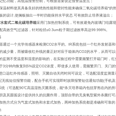
记忆功能，高低温报警控制，可根据需要设定报警温度点；
保温材料使其具备良好的绝热性能和密封性能来确保二氧化碳培养箱*的
板的设计,使搁板抽出一半时仍能保持水平状态.可有效防止培养液溢出；
0W水套式二氧化碳培养箱
采用门加热控制系统，可有效避免内玻璃门结露
高效空气过滤器，针对粒径≥0.3um粒子期过滤效率高达99.998%。
器
器通过一个光学传感器来检测CO2水平的。IR系统包括一个红外发射器
的减少量，而被吸收红外线的量正好对应于箱体内CO2的水平，从而可以
度的监测不受温度和湿度的影响的，在实验过程中需要频繁打开箱门时，红
于3分钟内恢复到5%设定CO2浓度，即使多人使用，需频繁开门、关门的
为进口远红外传感器，照明、灭菌自动关闭时间可设定，可选配湿度监测显
配无线短信报警功能，配合手机可实现即时故障报警短信通知功能(手机及S
系统（可选配90℃高温湿热灭菌系统，能*杀灭培养箱内包括芽孢在内的
胆及其圆弧设计提供持久的抗菌作用，顶部自带的无臭氧型紫外杀菌灯可
加热方式分为气套式加热和水套式加热，两种加热系统都是准确和可靠的
热