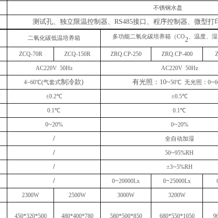
不锈钢水盘
测试孔、独立限温控制器、
RS485接口、程序控制器、微型
多功能二氧化碳培养箱（
CO
、
温度、湿
二氧化碳
低温培
养箱
2
ZCQ
-70
R
ZCQ
-1
50
R
ZRQ.CP-250
ZRQ.CP-
40
0
AC220V 50Hz
AC220V 50Hz
制冷款
)
有光照：
10
~
~
4
~6
0
℃
(
气套式
50℃ 无光照：0
6
度
±0.2℃
±0.5℃
率
0.1℃
0.1℃
~
~
0
20%
0
20%
/
全自动加湿
/
~
5
0
9
5
%RH
/
~
±3
5%RH
/
~
~
0
20
000Lx
0
2
5
000Lx
23
0
0W
250
0W
30
00W
32
00W
450*320*500
480*400*780
580*500*850
6
80*5
5
0*
10
50
9