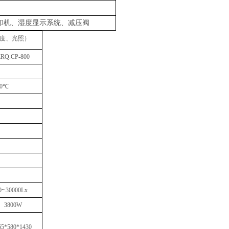
打印机、湿度显示系统、减压阀
度、光照）
ZRQ
.CP
-800
0℃
~
0
3
0
000Lx
3800W
65*580*1430