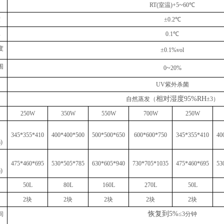
~
RT(室温)+5
60℃
度
±0.2℃
率
0.1℃
度
±0.1%vol
围
~
0
20%
UV紫外杀菌
相对湿度
95%RH
自然蒸发
（
±
3）
250W
350W
550W
700W
250W
345*355*410
400*400*500
500*500*650
600*600*750
345*355*410
40
)
475*460*695
530*505*785
630*605*940
730*705*1035
475*460*695
53
)
50L
80L
160L
270L
50L
2块
2块
2块
2块
2块
恢复到
5%
间
≤3
分钟