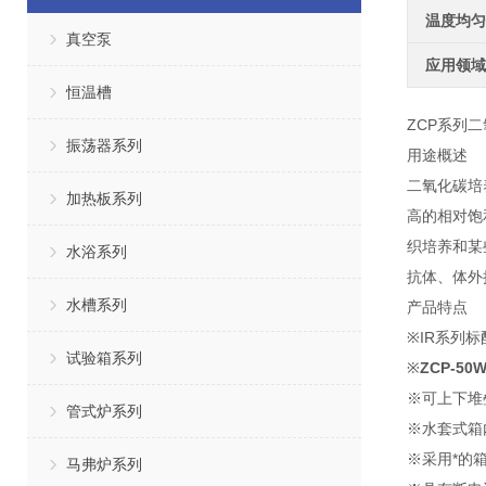
温度均匀
真空泵
应用领域
恒温槽
ZCP系列
振荡器系列
用途概述
二氧化碳培
加热板系列
高的相对饱
织培养和某
水浴系列
抗体、体外
水槽系列
产品特点
※IR系列
试验箱系列
※
ZCP-5
※可上下堆
管式炉系列
※水套式箱
※采用*的
马弗炉系列