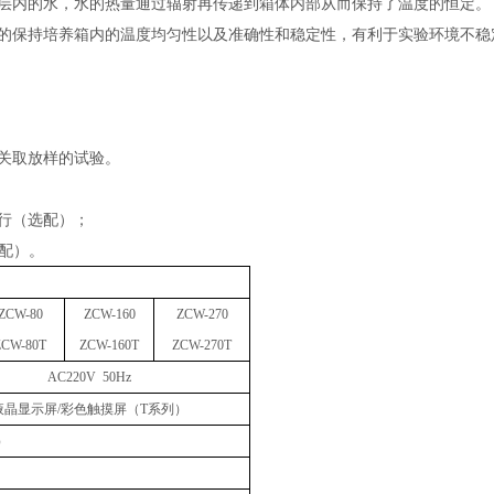
层内的水，水的热量通过辐射再传递到箱体内部从而保持了温度的恒定。
的保持培养箱内的温度均匀性以及准确性和稳定性，有利于实验环境不稳
关取放样的试验。
行（选配）；
选配）。
ZC
W-80
ZC
W-160
ZC
W-270
ZC
W
-80
T
ZC
W
-
160
T
ZC
W
-
270
T
AC220V 50Hz
液晶显示屏
/彩色触摸屏（T系列）
）