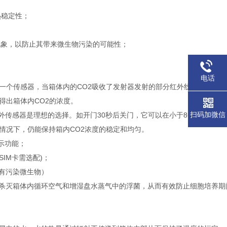
热稳定性；
现象，以防止其带来微生物污染的可能性；
电话
和一个传感器，当箱体内的CO2吸收了发射器发射的部分红外线之后，传
得出箱体内CO2的浓度。
扫码加微信
外传感器是理想的选择。如开门30秒后关门，它可以在小于8分钟内恢复到
情况下，仍能保持箱内CO2浓度的稳定和均匀。
示功能；
IM卡需选配)；
所有污染微生物）
杀灭箱体内循环空气和增湿盘水蒸气中的浮菌，从而有效防止细胞培养期