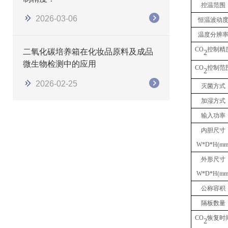
控温范围
2026-03-06
恒温波动
温度分辨
CO
控制精
二氧化碳培养箱在化妆品原料及成品
2
微生物检测中的应用
CO
控制范
2
2026-02-25
灭菌方式
加湿方式
输入功率
内胆尺寸
W*D*H(mm
外形尺寸
W*D*H(mm
公称容积
隔板数量
CO
恢复时
2