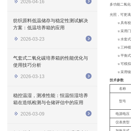
2026-04-16
多功能二氧
化
光照
，可更满
纺织原料低温储存与稳定性测试解决
u
具有校
方案：低温培养箱的应用
u
采用门
2026-03-23
u
水套式
u
三种模
u
平衡式
气套式二氧化碳培养箱的性能优化与
u
可模拟
使用技巧分析
u
采用镍
2026-03-13
技术参数
名称
稳控温湿，测准性能：恒温恒湿培养
型号
箱在造纸检测与仓储评估中的应用
2026-03-09
电源电压
仪表类型
加热方式