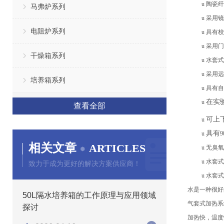
u
陶瓷纤
马弗炉系列
u
采用镜
电阻炉系列
u
具有校
u
采用门
干燥箱系列
u
水套式
u
采用远
培养箱系列
u
具有自
在实
u
查看全部
可上
u
具有
u
相关文章
ARTICLES
u
无臭氧
u
水套式
致力于成为更好的解决方案供应商！
u
水套式
水是一种很好
50L隔水培养箱的工作原理与应用领域
气套式加热系
探讨
加热
快，温度