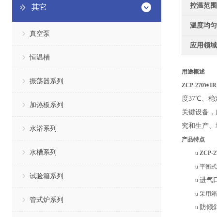
控温范围
其它
温度均匀
真空泵
应用领域
恒温槽
用途概述
振荡器系列
ZCP-270
度37℃、
加热板系列
关键设备，
究和生产、
水浴系列
产品特点
水槽系列
u
ZCP
u
平衡式
试验箱系列
进气
u
u
采用箱
管式炉系列
防倾
u