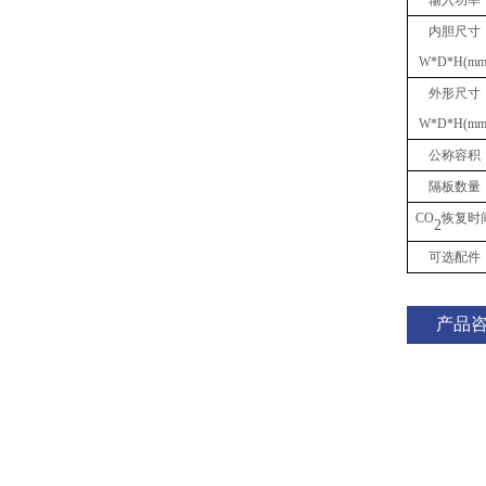
输入功率
内胆尺寸
W*D*H(mm
外形尺寸
W*D*H(mm
公称容积
隔板数量
CO
恢复时
2
可选配件
产品