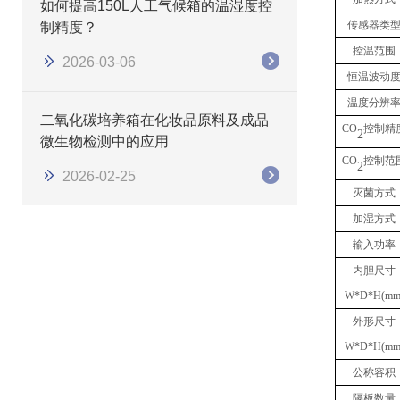
如何提高150L人工气候箱的温湿度控
传感器类
制精度？
控温范围
2026-03-06
恒温波动
温度分辨
二氧化碳培养箱在化妆品原料及成品
CO
控制精
2
微生物检测中的应用
CO
控制范
2
2026-02-25
灭菌方式
加湿方式
输入功率
内胆尺寸
W*D*H(mm
外形尺寸
W*D*H(mm
公称容积
隔板数量