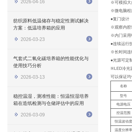
2026-04-16
※可模拟大
※微电脑程
●复门设计
纺织原料低温储存与稳定性测试解决
※观察内腔
方案：低温培养箱的应用
※内门采用
2026-03-23
●连续运行
※长时间连
气套式二氧化碳培养箱的性能优化与
●光源可定
使用技巧分析
※LED冷
可以保证均
2026-03-13
名称
稳控温湿，测准性能：恒温恒湿培养
型号
箱在造纸检测与仓储评估中的应用
电源电压
控温范围
2026-03-09
恒温波动
温度分辨