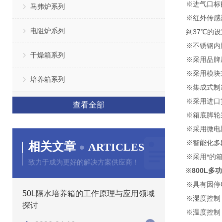
※进气口标配
马弗炉系列
※红外传感
电阻炉系列
到37℃的
※不锈钢内
干燥箱系列
※采用品牌
※采用模块
培养箱系列
※集成式制
※采用进口
查看全部
※箱底脚轮
※采用微电
※智能化多
相关文章
ARTICLES
※采用*的
致力于成为更好的解决方案供应商！
※
800L
※具有因停
50L隔水培养箱的工作原理与应用领域
※湿度控制
探讨
※温度控制