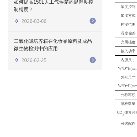
如何提高150L人工气候箱的温湿度控
浓度
控制
制精度？
加湿方式
2026-03-06
控湿范围
湿度偏差
二氧化碳培养箱在化妆品原料及成品
光照强度
微生物检测中的应用
输入功率
2026-02-25
内胆尺寸
W*D*H(mm
外形尺寸
W*D*H(mm
公称容积
隔板数量
CO
恢复时
2
可选配件