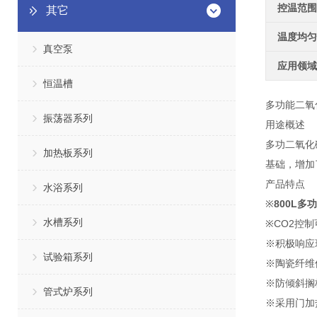
控温范围
其它
温度均匀
真空泵
应用领域
恒温槽
多功能二氧
振荡器系列
用途概述
多功二氧化
加热板系列
基础，增加
产品特点
水浴系列
※
800L
水槽系列
※CO2控
※积极响应
试验箱系列
※陶瓷纤维
※防倾斜搁
管式炉系列
※采用门加