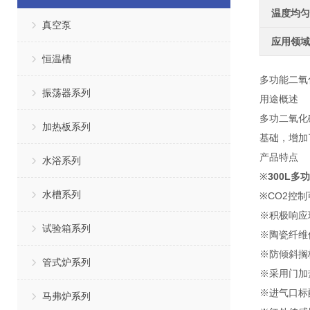
温度均匀
真空泵
应用领域
恒温槽
多功能二氧
振荡器系列
用途概述
多功二氧化
加热板系列
基础，增加
产品特点
水浴系列
※
300L
水槽系列
※CO2控
※积极响应
试验箱系列
※陶瓷纤维
※防倾斜搁
管式炉系列
※采用门加
※进气口标配
马弗炉系列