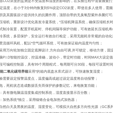
器CO2浓度的监测是不受温度和湿度的影响的，在实验过程中需要频繁打
设定温度，在小于3分钟内恢复到5%设定CO2浓度，即使在多人使用，需
胆及其圆弧设计提供持久的抗菌作用，顶部自带的无臭氧型紫外杀菌灯可
压缩机，重新设计优化蒸发冷凝系统，*压缩机降温系统，确保压缩机长
式制冷装置，配置开机延时、停机间隔等保护功能，可有效延长压缩机寿
冷系统，多层保护，安全运行有效自行检定，采用无能耗非常规的自动化
贯流循环风机，配以*空气循环系统，可有效保证箱内温度均匀性；
采用万向轮加独立固定底脚设计,方向自由可调,并可锁定，移动方便，固
脑P.I.D智能控温仪，控温准确，波动小，带定时功能，时间MAX大设定值9
段可编程控制器，具有99个周期程式，每周期可分30段，每段可设置时间9
多功能二氧化碳培养箱
采用*的箱内底盘水库式设计，可快速恢复湿度；
验需要设定报警温度点，温度偏高或超过设定温度将自动报警；
电，死机状态造成数据丢失而保护的参数记忆，来电恢复功能；
：具有微电脑温湿度集成控制系统，湿度直接显示百分数；
：加热系统*独立，采用镍铬合金电加热式加热器；
自然白天及黑夜的温度、湿度变化，可模拟大自然多方向性光源（GC系