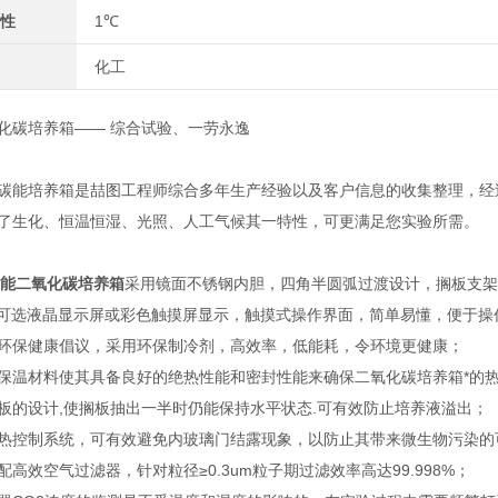
性
1℃
化工
化碳培养箱—— 综合试验、一劳永逸
碳能培养箱是喆图工程师综合多年生产经验以及客户信息的收集整理，经
了生化、恒温恒湿、光照、人工气候其一特性，可更满足您实验所需。
多功能二氧化碳培养箱
采用镜面不锈钢内胆，四角半圆弧过渡设计，搁板支架
制可选液晶显示屏或彩色触摸屏显示，触摸式操作界面，简单易懂，便于操
环保健康倡议，采用环保制冷剂，高效率，低能耗，令环境更健康；
保温材料使其具备良好的绝热性能和密封性能来确保二氧化碳培养箱*的
板的设计,使搁板抽出一半时仍能保持水平状态.可有效防止培养液溢出；
热控制系统，可有效避免内玻璃门结露现象，以防止其带来微生物污染的
高效空气过滤器，针对粒径≥0.3um粒子期过滤效率高达99.998%；