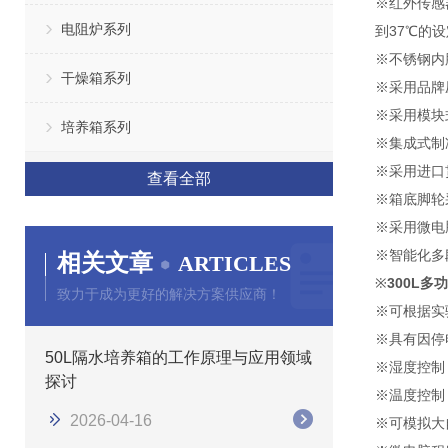
※红外传感
电阻炉系列
到37℃的
※不锈钢内
干燥箱系列
※采用品牌
※采用模块
培养箱系列
※集成式制
※采用进口
查看全部
※箱底脚轮
※采用微电
※智能化多
相关文章
ARTICLES
※
300L
致力于成为更好的解决方案供应商！
※可根据实
※具有因停
50L隔水培养箱的工作原理与应用领域
※湿度控制
探讨
※温度控制
2026-04-16
※可模拟大