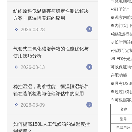
※微电脑程
●复门设计
纺织原料低温储存与稳定性测试解决
※观察内腔
方案：低温培养箱的应用
※内门采用
2026-03-23
●连续运行
※长时间连
气套式二氧化碳培养箱的性能优化与
●光源可定
使用技巧分析
※LED冷
可以保证均
2026-03-13
选配功能
※具有US
稳控温湿，测准性能：恒温恒湿培养
※超过限制
箱在造纸检测与仓储评估中的应用
※可根据客户
2026-03-09
名称
型号
如何提高150L人工气候箱的温湿度控
电源电压
制精度？