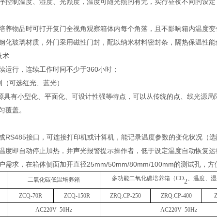
序控制温度、湿度、光照度，温度可随光照的有无，实行昼夜不同的设定
培养物品时可打开复门全视角观察箱体内每个角落，且不影响箱内温度变
钢化玻璃材质，外门采用磁性门封，配以纳米材料密封条，隔热保温性能
技术
续运行，连续工作时间不少于360小时；
制（可选红光、蓝光）
光源具有小型化、平面化、可设计性强等特点，可以从传统的点、线光源
匀覆盖。
B或RS485接口，可连接打印机或计算机，能记录温度参数的变化状况（
温度即自动停止加热，并声光报警提示操作者，低于设定温度自动恢复运
需求，在箱体侧面加开直径25mm/50mm/80mm/100mm的测试孔
多功能二氧化碳培养箱（
CO
、
温度、湿
二氧化碳
低温培
养箱
2
ZCQ
-70
R
ZCQ
-1
50
R
ZRQ.CP-250
ZRQ.CP-
40
0
AC220V 50Hz
AC220V 50Hz