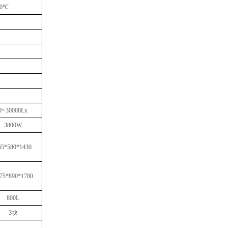
0℃
~
0
3
0
000Lx
3800W
65*580*1430
75*890*1780
800L
3
块