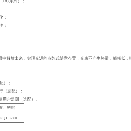
（RQ系列）；
化；
佳；
局限中解放出来，实现光源的点阵式随意布置，光束不产生热量，能耗低，
选配）；
行（选配）；
，方便用户监测（选配）。
度、光照）
ZRQ
.CP
-800