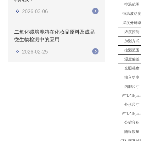
控温范围
2026-03-06
恒温波动
温度分辨
二氧化碳培养箱在化妆品原料及成品
浓度
控制
微生物检测中的应用
加湿方式
控湿范围
2026-02-25
湿度偏差
光照强度
输入功率
内胆尺寸
W*D*H(mm
外形尺寸
W*D*H(mm
公称容积
隔板数量
CO
恢复时