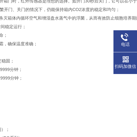
开箱门时，红外传感器是理想的选择。如开门30秒后关门，它可以在小于
频繁开门、关门的情况下，仍能保持箱内CO2浓度的稳定和均匀；
杀灭箱体内循环空气和增湿盘水蒸气中的浮菌，从而有效防止细胞培养期
时间稳定运行；
命；
霜，确保温度准确；
电话
定稳固；
扫码加微信
999分钟；
999分钟；
列）；