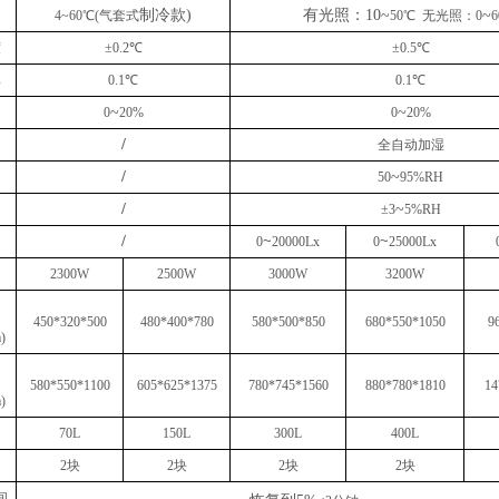
制冷款
)
有光照：
10
~
~
4
~6
0
℃
(
气套式
50℃ 无光照：0
6
度
±0.2℃
±0.5℃
率
0.1℃
0.1℃
~
~
0
20%
0
20%
/
全自动加湿
/
~
5
0
9
5
%RH
/
~
±3
5%RH
/
~
~
0
20
000Lx
0
2
5
000Lx
23
0
0W
250
0W
30
00W
32
00W
450*320*500
480*400*780
580*500*850
6
80*5
5
0*
10
50
9
)
580*550*1100
605*625*1375
780*7
45
*1560
8
80*
780
*1
81
0
14
)
7
0L
1
50L
30
0L
40
0L
2
块
2
块
2
块
2
块
间