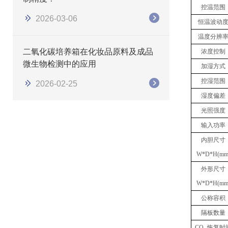
控温范围
2026-03-06
恒温波动
温度分辨
二氧化碳培养箱在化妆品原料及成品
浓度
控制
微生物检测中的应用
加湿方式
控湿范围
2026-02-25
湿度偏差
光照强度
输入功率
内胆尺寸
W*D*H(mm
外形尺寸
W*D*H(mm
公称容积
隔板数量
CO
恢复时