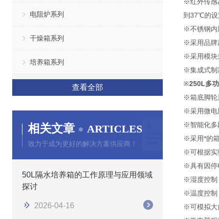
※红外传感
电阻炉系列
到37℃的
※不锈钢内
干燥箱系列
※采用品牌
※采用模块
培养箱系列
※集成式制
※
250L
查看全部
※箱底脚轮
※采用微电
※智能化多
相关文章
ARTICLES
※采用*的
致力于成为更好的解决方案供应商！
※可根据实
※具有因停
50L隔水培养箱的工作原理与应用领域
※湿度控制
探讨
※温度控制
2026-04-16
※可模拟大