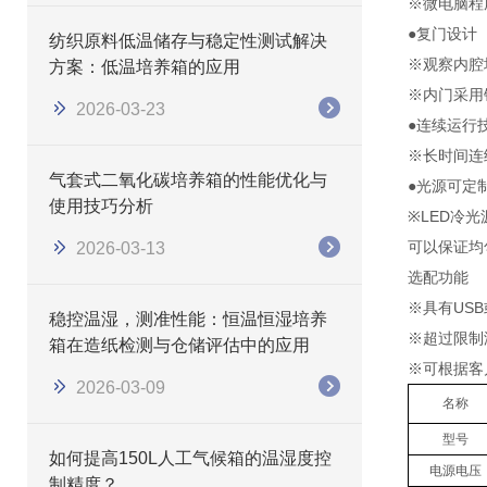
※微电脑程
●复门设计
纺织原料低温储存与稳定性测试解决
※观察内腔
方案：低温培养箱的应用
※内门采用
2026-03-23
●连续运行
※长时间连
气套式二氧化碳培养箱的性能优化与
●光源可定
使用技巧分析
※LED冷
可以保证均
2026-03-13
选配功能
※具有US
稳控温湿，测准性能：恒温恒湿培养
※超过限制
箱在造纸检测与仓储评估中的应用
※可根据客户
2026-03-09
名称
型号
如何提高150L人工气候箱的温湿度控
电源电压
制精度？