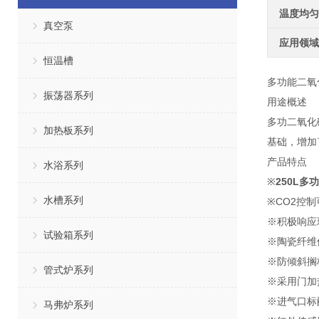
温度均匀
真空泵
应用领域
恒温槽
多功能二氧
振荡器系列
用途概述
多功二氧化
加热板系列
基础，增加
产品特点
水浴系列
※
250L
水槽系列
※CO2控
※积极响应
试验箱系列
※陶瓷纤维
※防倾斜搁
管式炉系列
※采用门加
※进气口标配
马弗炉系列