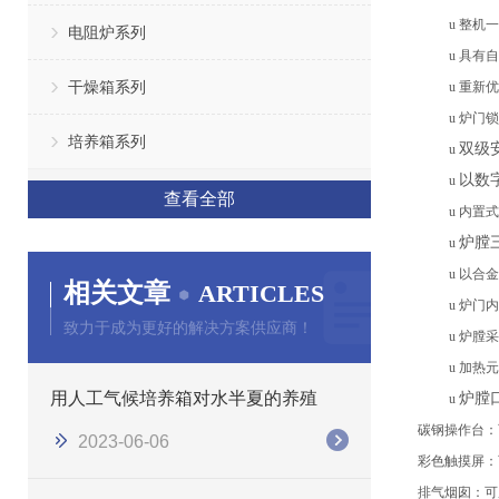
u
整机一
电阻炉系列
u
具有自
干燥箱系列
u
重新优
u
炉门锁
培养箱系列
双级
u
以数
u
查看全部
u
内置式
炉膛
u
u
以合金
相关文章
ARTICLES
u
炉门内
致力于成为更好的解决方案供应商！
u
炉膛采
u
加热元
用人工气候培养箱对水半夏的养殖
炉膛
u
碳钢操作台：
2023-06-06
彩色触摸屏：
排气烟囱：可