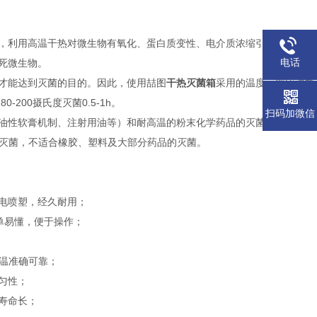
，利用高温干热对微生物有氧化、蛋白质变性、电介质浓缩引起中毒等作
电话
死微生物。
才能达到灭菌的目的。因此，使用喆图
干热灭菌箱
采用的温度一般比湿热
0-200摄氏度灭菌0.5-1h。
扫码加微信
油性软膏机制、注射用油等）和耐高温的粉末化学药品的灭菌，也适用于
的灭菌，不适合橡胶、塑料及大部分药品的灭菌。
电喷塑，经久耐用；
单易懂，便于操作；
控温准确可靠；
匀性；
寿命长；