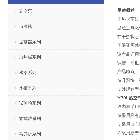
用途概述
真空泵
干热灭菌法
恒温槽
是通过氧化
在干热状态
振荡器系列
了保证灭菌效
该产品适用
加热板系列
试管、平皿
产品特点
水浴系列
※升温快，
水槽系列
※外观造型
※
70L热
试验箱系列
※内胆采用
※采用具有
管式炉系列
※采用自主
※采用新型
马弗炉系列