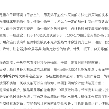
是指在干燥环境（干热空气）用高温干热空气灭菌的方法进行灭菌的技术
作用破坏细胞原生质，使微生物死亡，所以在一定的加热时间内可有效杀
下，由于热穿透力较差，微生物的耐热性较强，必须长时间受高温的作用
果，一般建议：135-140摄氏度灭菌3-5h；160-170摄氏度灭菌2-4h；18
于耐高温的玻璃和金属制品以及不允许湿热气体穿透的凡士林、油脂（如
、吸管、注射器)和金属器具(如测定效价的钢管、针头、摄子、剪刀等)
强迫对流，干热空气直接经过受热物体、干燥、消毒时间明显缩短；
美观，箱门具备大视角玻璃观察窗，箱壳采用优质冷轧钢板制造，表面静
空气消毒培养箱
大屏幕液晶显示，多组数据整屏显示，智能化操作界面，简
镜面不锈钢，搁板支架可以自由装卸，半圆形四角设计使清洁更方便；
超温偏差保护、液晶屏显示的微电脑P.I.D温度控制器，带有定时功能，
研制的热风循环系统，可自动排放箱体内部的水蒸气，确保工作室温度均
合成硅胶密封条，节能45%且有效防止热量损失，可长期高温运行，使用