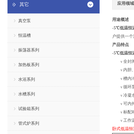
应用领域
其它
用途概述
真空泵
-5℃低温恒
恒温槽
户提供一个
产品特点
振荡器系列
-5℃低温恒
全封
v
加热板系列
内胆
v
槽内
v
水浴系列
循环
v
水槽系列
冷凝
v
可内
v
试验箱系列
标配
v
工作
v
管式炉系列
卧式低温恒