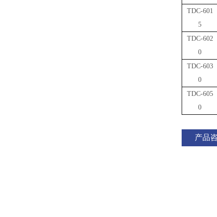
TDC-601
5
TDC-602
0
TDC-603
0
TDC-605
0
产品