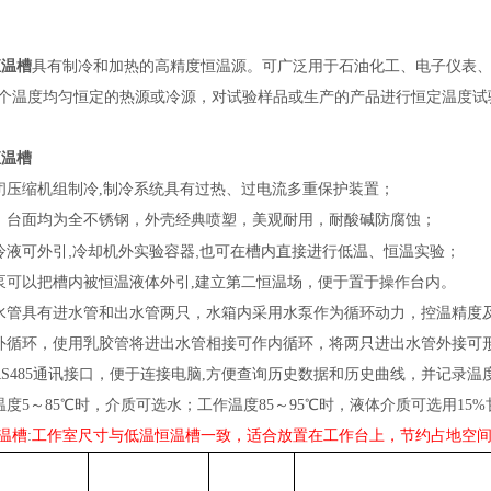
恒温槽
具有制冷和加热的高精度恒温源。可广泛用于石油化工、电子仪表
个温度均匀恒定的热源或冷源，对试验样品或生产的产品进行恒定温度试
恒温槽
闭压缩机组制冷
,
制冷系统具有过热、过电流多重保护装置；
、台面均为全不锈钢，外壳经典喷塑，美观耐用，耐酸碱防腐蚀；
,
,
冷液可外引
冷却机外实验容器
也可在槽内直接进行低温、恒温实验；
泵可以把槽内被恒温液体外引,建立第二恒温场，便于置于操作台内。
水管具有进水管和出水管两只，水箱内采用水泵作为循环动力，控温精度
外循环，使用乳胶管将进出水管相接可作内循环，将两只进出水管外接可
RS485通讯接口，便于连接电脑,方便查询历史数据和历史曲线，并记录温
温度5～85℃时，介质可选水；工作温度85～95℃时，液体介质可选用15
温槽
:
工作室尺寸与低温恒温槽一致，适合放置在工作台上，节约占地空