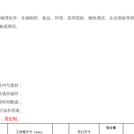
、物理化学、生物制药、食品、环境、高等院校、物性测试、企业质检等
验或测试。
及均匀度好；
形成外循环；
度时间数据；
%甘油水溶液。
间，需定制。
制冷量
工作室尺寸（mm）
开口尺寸