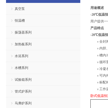
用途概述
真空泵
-20℃低温
恒温槽
用户提供一
产品特点
振荡器系列
-20℃低温
全封
v
加热板系列
内胆
v
槽内
v
水浴系列
循环
v
水槽系列
冷凝
v
可内
v
试验箱系列
标配
v
工作
v
管式炉系列
卧式低温恒
马弗炉系列