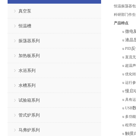
恒温振荡器包
真空泵
科研部门作生
产品特点
恒温槽
微电
u
液晶
u
振荡器系列
反
u
PID
加热板系列
u
直流无
u
超温声
水浴系列
u
优化转
u
运行参
水槽系列
慢启
u
u
具有运
试验箱系列
u
USB
管式炉系列
u
多功能
u
程序控
马弗炉系列
触摸
u