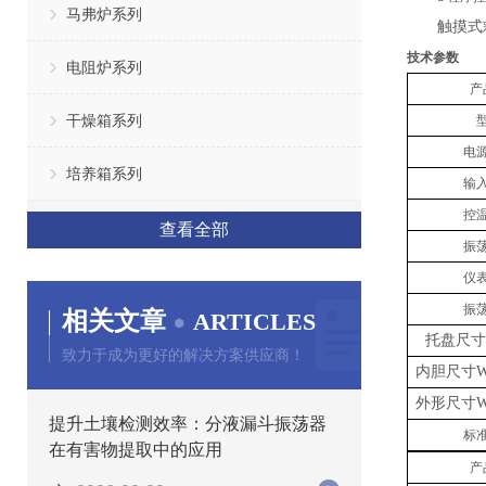
马弗炉系列
触摸式
技术参数
电阻炉系列
产
干燥箱系列
电
培养箱系列
输
控
查看全部
振
仪
振
相关文章
ARTICLES
托盘尺寸
致力于成为更好的解决方案供应商！
内胆尺寸
W
外形尺寸
W
提升土壤检测效率：分液漏斗振荡器
标
在有害物提取中的应用
产