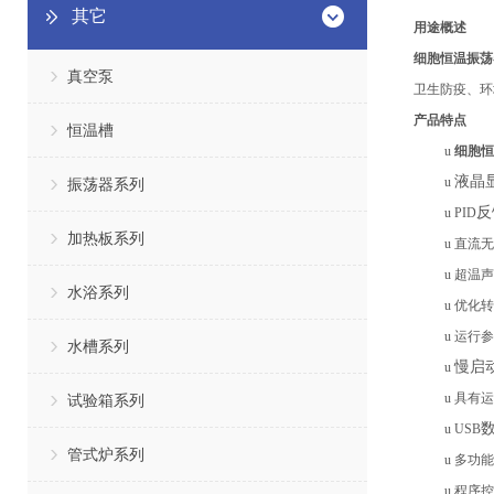
其它
用途概述
细胞恒温振荡
真空泵
卫生防疫、环
产品特点
恒温槽
u
细胞恒
液晶
u
振荡器系列
反
u
PID
加热板系列
u
直流无
u
超温声
水浴系列
u
优化转
u
运行参
水槽系列
慢启
u
u
具有运
试验箱系列
u
USB
管式炉系列
u
多功能
u
程序控