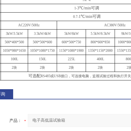
3℃/min
可调
1-
1℃/min
可调
0.7-
AC220V
/50Hz
AC
38
0V
/50Hz
3
k
W
/
3
.5
k
W
3
.5
k
W
/
4
k
W
5
k
W
/
6
k
W
5.5
k
W
/
6.5
k
W
9
k
W
/
1
500*400*500
500*500*600
600*500*750
800*600*850
1000*80
1050*980*1650
1050*1080*1750
1150*1080*1900
1350*1150*2000
1550*135
100
L
150
L
225
L
400
L
800
2
块
2
块
2
块
2
块
2
可选配
RS485或USB接口，
可
连接电脑，监视试验过程和执行开关
咨询
产品：