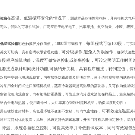
在高温、低温循环变化的情况下，
验箱
测试样品
各项性能指标，具有模拟大气
高温，低温的可靠性试验。
广泛应
用于电子电工、汽车摩托、航空航天、橡胶、塑胶
，
1000
组
，每组程式可编
100
段
，
低温试验箱
彩色触摸屏操作简便
可编程序
可实
可分级操作
,
避免人为误操作
英文
可
切换，具有
密码权限管理功能
，
，确保试验数
多段程序编辑功能，温度可做快速控制或斜率控制，可设定照明工作时间
电源接通累计时间统计功能
,
可预约开关机，具有程序连接，转到定值，停
双层中空钢化玻璃观察窗，内有加热防霜装置及照明灯光，便于适时观察箱内试验样
冷采用全封闭式进口压缩机机组，蒸发冷凝器既是高温级的蒸发器，又可作为低温级
空钢化玻璃观察窗，内有加热防霜装置，可防止蒸汽冷凝水滴落在样品上，避免短路
，
铬合金电加热器
使用寿命长，大功率离心强制对流风机组，确保温度均匀性；
，可有效
温度
用
硅橡胶
密封材料，高低温环境不变形
不
发粘
，箱内气密性好
避免
外
环经过特别优化改造，风压、风速更符合测试标准，开关门过程温度恒定较快
，温度
、降温、系统各自独立控制，可提高效率并降低测试成本，同时有效减低