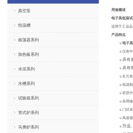
用途概述
真空泵
电子高低温试
恒温槽
适用于工业品
产品特点
振荡器系列
u
电子高
u
仪表中
加热板系列
具有
u
具有
u
水浴系列
u
长方形
水槽系列
u
低温制
u
双层中
试验箱系列
u
采用镍
u
门封
采
管式炉系列
u
风道循
升温
u
马弗炉系列