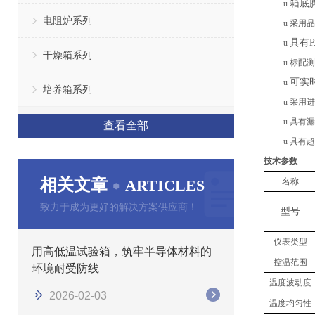
箱底
u
电阻炉系列
u
采用品
具有
P
u
干燥箱系列
u
标配测
可实
u
培养箱系列
u
采用进
u
具有漏
查看全部
u
具有超
技术参数
相关文章
ARTICLES
名称
致力于成为更好的解决方案供应商！
型号
仪表类型
用高低温试验箱，筑牢半导体材料的
控温范围
环境耐受防线
温度波动度
2026-02-03
温度均匀性