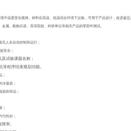
环境中温度变化规律。材料在高温、低温综合环境下运输，
可
用于产品设计，改进鉴定
、金属、船舶兵器、高等院校、科研单位等相关产品的零部件测试。
现
无人全自动控制和运行；
据安全；
以及试验课题名称；
机等程序结束规划功能。
品；
的冷凝器；
或损坏样品；
；
泄
均匀性好
；
故障率
;