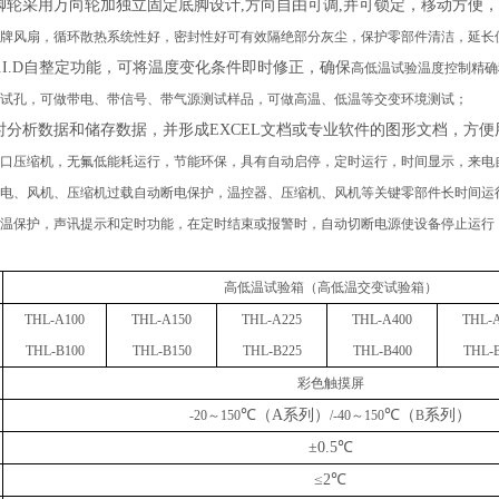
脚轮采用万向轮加独立固定底脚设计
,
方向自由可调
,
并可锁定，移动方便，
牌风扇，循环散热系统性好，密封性好可有效隔绝部分灰尘，保护零部件清洁，延长
.I.D
自整定功能，可将温度变化条件即时修正，确保
高低温试验
温度控制精确
试孔，
可做带电、带信号、带气源测试样品，可做高温、低温等交变环境测试；
时分析数据和储存数据，并形成
EXCEL
文档或专业软件的图形文档，方便
口压缩机，无氟低能耗运行，节能环保，具有自动启停，定时运行，时间显示，来电
电、风机、压缩机过载自动断电保护
，
温控器、压缩机、风机等关键零部件长时间运
温保护，声讯提示和定时功能，在定时结束或报警时，自动切断电源使设备停止运行
高低温试验箱（高低温交变试验箱）
THL-
A
10
0
THL-
A
150
THL-
A
225
THL-
A
400
THL-
THL-
B
100
THL-
B
150
THL-
B
225
THL-
B
400
THL-
彩色触摸屏
℃
（
A系列
）
℃
（
系列
）
-
2
0～1
5
0
/
-40～1
5
0
B
±0.5℃
≤2℃