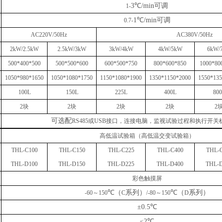
3℃/min
可调
1-
1℃/min
可调
0.7-
AC220V
/50Hz
AC
38
0V
/50Hz
2
k
W/
2
.5
k
W
2.5
k
W/
3
k
W
3
k
W/
4
k
W
4
k
W/
5
k
W
6
k
W/
500*400*500
500*500*600
600*500*750
800*600*850
1000*80
1050*980*1650
1050*1080*1750
1150*1080*1900
1350*1150*2000
1550*135
100
L
150
L
225
L
400
L
800
2
块
2
块
2
块
2
块
2
可选配
RS485或USB接口，连接电脑，监视试验过程和执行开关
高低温试验箱（高低温交变试验箱）
THL-
C
100
THL-
C
150
THL-
C
225
THL-
C
400
THL-
THL-
D
100
THL-
D
150
THL-
D
225
THL-
D
400
THL-
彩色触摸屏
℃
（
系列
）
℃
（
系列
）
-
6
0～1
5
0
C
/
-
8
0～1
5
0
D
±0.5℃
≤2℃