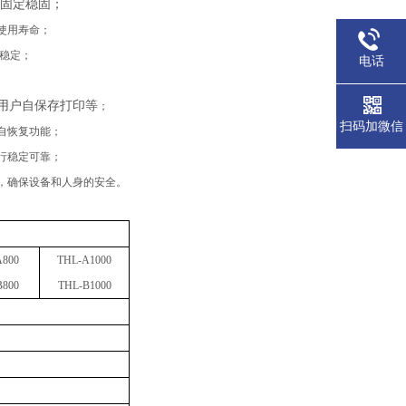
固定稳固；
使用寿命；
稳定；
电话
用户自保存打印等
；
扫码加微信
自恢复功能；
行稳定可靠；
，确保设备和人身的安全。
A
800
THL-
A
1000
B
800
THL-
B
1000