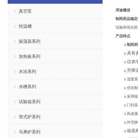
用途概述
真空泵
制药药品稳定
恒温槽
试验和强光照
产品特点
振荡器系列
u
制药药
具有
u
加热板系列
仪表
u
升降
u
水浴系列
u
湿度系
水槽系列
u
优化制
u
采用镍
试验箱系列
u
门封采
u
风道循
管式炉系列
u
外壳静
箱底
u
马弗炉系列