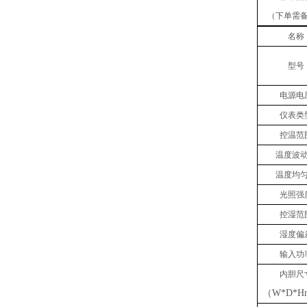
（下单需
名称
型号
电源电
仪表类
控温范
温度波
温度均
光照强
控湿范
湿度偏
输入功
内胆尺
（
W*D*