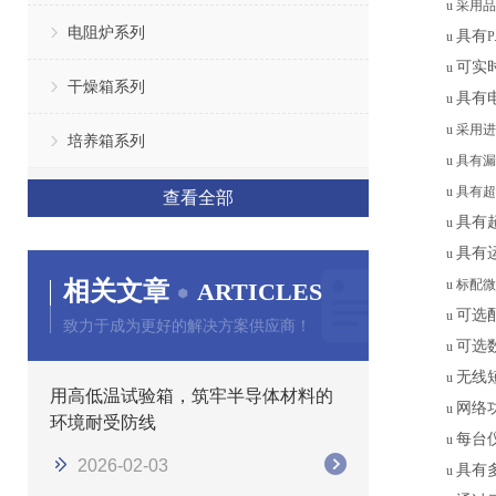
u
采用品
电阻炉系列
具有
u
P
可实
u
干燥箱系列
具有
u
u
采用进
培养箱系列
u
具有漏
u
具有超
查看全部
具有
u
具有
u
相关文章
u
标配微
ARTICLES
可选
u
致力于成为更好的解决方案供应商！
可选
u
无线
u
用高低温试验箱，筑牢半导体材料的
网络
u
环境耐受防线
每台
u
2026-02-03
具有
u