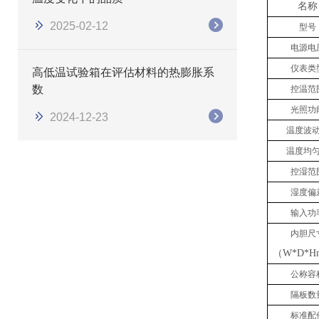
名称
2025-02-12
型号
电源电
仪表类
高低温试验箱在评估材料的热膨胀系
数
控温范
光照功
2024-12-23
温度波
温度均
控湿范
湿度偏
输入功
内胆尺
（
W*D*
公称容
隔板数
标准配