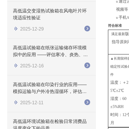
通过
u
视频等
高低温交变湿热试验箱在风电叶片环
境适应性验证
手机
u
A
符合标准
2025-12-29
版
满足最新
指导原则
高低温试验箱在纸张运输储存环境模
拟中的应用 ——评估寒冷、炎热、湿
▲长期留样
热条件下的纸张性能变化
2025-12-16
稳定性试验
件
温度：＋
2
高低温试验箱在印染行业的应用——
5℃±2℃
模拟运输与户外冷热湿循环，评估色
牢度与外观稳定性
湿度：
60
2025-12-11
±5%RH
时间：
12
高低温环境试验箱在检验日常消费品
月
温度变化下的品质