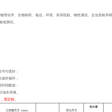
、物理化学、生物制药、食品、环境、高等院校、物性测试、企业质检等
验或测试。
及均匀度好；
形成外循环；
度时间数据；
%甘油水溶液。
间，需定制。
制冷量
工作室尺寸（mm）
开口尺寸