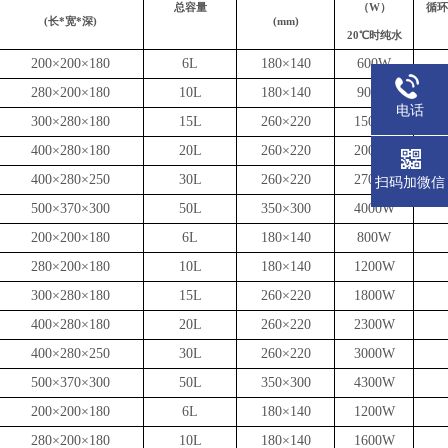
总容量
（W）
循环
(长*宽*深)
(mm)
20℃时纯水
200×200×180
6L
180×140
600W
280×200×180
10L
180×140
900W
电话
300×280×180
15L
260×220
1500W
400×280×180
20L
260×220
2000W
400×280×250
30L
260×220
2700W
扫码加微信
500×370×300
50L
350×300
4000W
200×200×180
6L
180×140
800W
280×200×180
10L
180×140
1200W
300×280×180
15L
260×220
1800W
400×280×180
20L
260×220
2300W
400×280×250
30L
260×220
3000W
500×370×300
50L
350×300
4300W
200×200×180
6L
180×140
1200W
280×200×180
10L
180×140
1600W