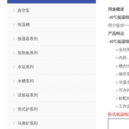
用途概述
真空泵
-40℃低温
恒温槽
用户提供一
产品特点
振荡器系列
-40℃低温
全封
v
加热板系列
内胆
v
槽内
v
水浴系列
循环
v
水槽系列
冷凝
v
可
内
v
试验箱系列
标配
v
工作
v
管式炉系列
卧式低温恒
马弗炉系列