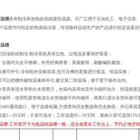
恒温槽
具有制冷和加热的高精度恒温源。可广泛用于石油化工、电子仪表
个温度均匀恒定的热源或冷源，对试验样品或生产的产品进行恒定温度试
恒温槽
闭压缩机组制冷
,
制冷系统具有过热、过电流多重保护装置；
、台面均为全不锈钢，外壳经典喷塑，美观耐用，耐酸碱防腐蚀；
,
,
冷液可外引
冷却机外实验容器
也可在槽内直接进行低温、恒温实验；
泵可以把槽内被恒温液体外引,建立第二恒温场，便于置于操作台内。
水管具有进水管和出水管两只，水箱内采用水泵作为循环动力，控温精度
外循环，使用乳胶管将进出水管相接可作内循环，将两只进出水管外接可
RS485通讯接口，便于连接电脑,方便查询历史数据和历史曲线，并记录温
温度5～85℃时，介质可选水；工作温度85～95℃时，液体介质可选用15
温槽
:
工作室尺寸与低温恒温槽一致，适合放置在工作台上，节约占地空