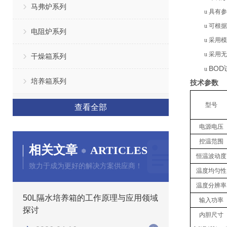
马弗炉系列
u
具有参
u
可根据
电阻炉系列
u
采用模
u
采用
无
干燥箱系列
BOD
u
培养箱系列
技术参数
型号
查看全部
电源电压
控温范围
相关文章
ARTICLES
恒温波动度
致力于成为更好的解决方案供应商！
温度均匀性
温度分辨率
50L隔水培养箱的工作原理与应用领域
输入功率
探讨
内胆
尺寸