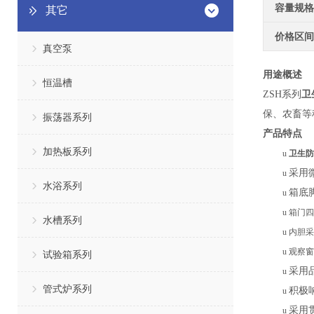
容量规格
其它
价格区间
真空泵
用途概述
恒温槽
ZSH系列
卫
保、农畜等
振荡器系列
产品特点
加热板系列
u
卫生防
采用
u
水浴系列
箱底
u
u
箱门
四
水槽系列
u
内胆采
u
观察窗
试验箱系列
采用
u
管式炉系列
积极
u
采用
u