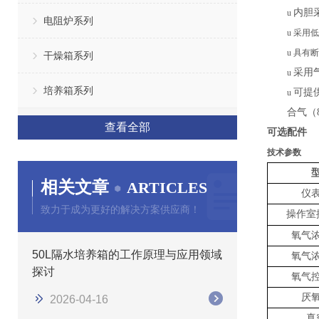
内胆
u
电阻炉系列
u
采用低
u
具有断
干燥箱系列
采用
u
培养箱系列
可提
u
合气（
查看全部
可选配件
技术参数
相关文章
ARTICLES
仪
致力于成为更好的解决方案供应商！
操作
室
氧气
50L隔水培养箱的工作原理与应用领域
氧气
探讨
氧气
厌
2026-04-16
真