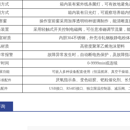
菌方式
箱内装有紫外线杀菌灯，可有效地避免
明
方式
箱内装有日光灯，可观察培养箱内
察窗
操作室前窗采用加厚透明特种玻璃制作，能清晰直
路装置
采用轻触式开关控制电磁阀，可任意准确调节流量，
室材质
内胆
304不锈钢，外壳冷轧钢板静电粉
温材质
高密度聚苯乙烯泡沫塑料
异常报警
故障异常发生时，自动断电热保护，及故障指
行时间
0-
9999min或连续
展功能
可嵌入多种设备配套使用（恒温摇床、真空干燥箱
厌氧指示条、变色硅胶、
钯
粒
催化剂
、长
标准配件
选配件
USB接口、
RS485接口、
独立限温控制器
、
减压阀
、
咨询