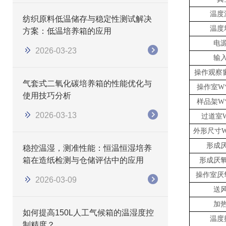
温度
纺织原料低温储存与稳定性测试解决
温度
方案：低温培养箱的应用
电
2026-03-23
输
操作
观察
气套式二氧化碳培养箱的性能优化与
操作
室
W
使用技巧分析
样品架
W
2026-03-13
过道室
外形尺寸
W
形成
稳控温湿，测准性能：恒温恒湿培养
箱在造纸检测与仓储评估中的应用
形成厌
操作
室
厌
2026-03-09
送
加
如何提高150L人工气候箱的温湿度控
温度
制精度？