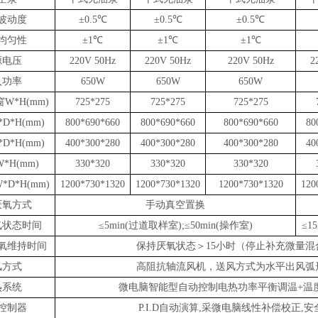
波动度
±0.
5
℃
±0.
5
℃
±0.
5
℃
均匀性
±1℃
±1℃
±1℃
源电压
220V 50Hz
220V 50Hz
220V 50Hz
2
入功率
650W
650W
650W
窗
W*H(mm)
725*275
725*275
725*275
*D*H(mm)
800*690*660
800*690*660
800*690*660
80
*D*H(mm)
400*300*280
400*300*280
400*300*280
40
W*
H
(mm)
330*320
330*320
330*320
*D*H(mm)
1200*730*1
320
1200*730*1
320
1200*730*1
320
120
厌氧方式
手动真空置换
氧状态时间
≤5min
(
过道取样
室
);
≤5
0min
(
操作
室
)
≤15
氧维持时间
保持厌氧状态
＞
15
小时
（
停止补充微量混
风方式
高阻抗轴流风机，送风方式为水平出风弧
热系统
微电脑智能型自动控制电热功率平衡调温
+温
控制器
P.I.D自动演算,采微电脑线性补偿校正,