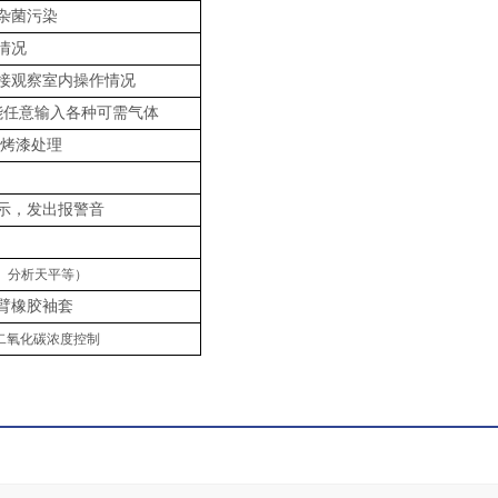
杂菌污染
情况
接观察室内操作情况
能任意输入各种可需气体
体烤漆处理
示，发出报警音
、分析天平等）
臂橡
胶袖套
二氧化碳浓度控制