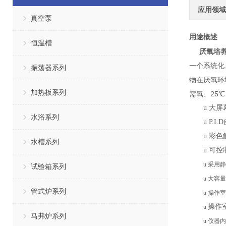
应用领域
真空泵
用途概述
恒温槽
厌氧培
一个系统化
振荡器系列
物在厌氧环
加热板系列
需氧、25
u
大屏
水浴系列
u
P.I.D
u
彩色
水槽系列
u
可
控
u
采用静
试验箱系列
u
大容量
管式炉系列
u
操作室
操作
u
马弗炉系列
u
仪器内