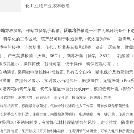
化工,生物产业,农林牧渔
养箱
亦称厌氧工作站或厌氧手套箱。
厌氧培养箱
是一种在无氧环境条件下
、科学化的工作区域。该产品可用于制造厌氧（氧浓度为0%）、微需氧（氧
境中的接种、连续培养、传代，培养基转换和观察、鉴定，厌氧菌、微需氧
℃）、产气荚膜梭菌（厌氧、36℃）、肉毒杆菌（厌氧、35℃）、乳酸菌（
幕
液晶显示
，
操作
简便
，
智能可靠
，
便于操作
，
确保控温可靠，
；
自动演算
,
采
用
微电脑线性补偿校正
,
具有
安全自检
、
断电保护及故障指示
触摸屏
，数据分区显示
，实时显示当地气压，触摸操作，无需按键
（
P
ro
系
制
培养箱内
氧气浓度，
氧气浓度
显示百分比或
ppm
，
模拟低氧环境
（
部分
P
音式脚轮，承重均匀，耐磨稳固，高度可调，移动方便，外观设计精美；
样品培养室
，
标配紫外杀菌灯
，
气体经过过滤后进入工作室
，
可有效避免细菌污染；
长臂手套可靠舒适，使用方便，内置检测照明灯
、
电源插座，可一键开关，使用方便
室采用
304不锈钢材质，有效降低材料焊缝锈蚀的风险，光洁雅致、防腐
有气路装置，采用触摸式开关控制电磁阀，任意调节气体流量，可输入氮气和所需混