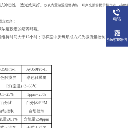
，抗冲击性，透光效果好。
仪表内置超温报警功能，可
声光报警提示操作者，
确保
电话
设定程序；
碳浓度设定的培养环境。
境维持时间大于
12
小时；
取样室中厌氧形成方式为微流量控制配以真空、
扫码加微信
y
350
Pro-I
A
y
350
Pro-II
彩色触摸屏
彩色触摸屏
~
RT(室温)+3
65
℃
0.1~2
5
%
1
ppm
~2
5
%
百分比
百分比
/
PPM
自动控制
自动控制
氧量
≤0.
1%
含氧量
≤
50ppm
干式无油泵
干式无油泵