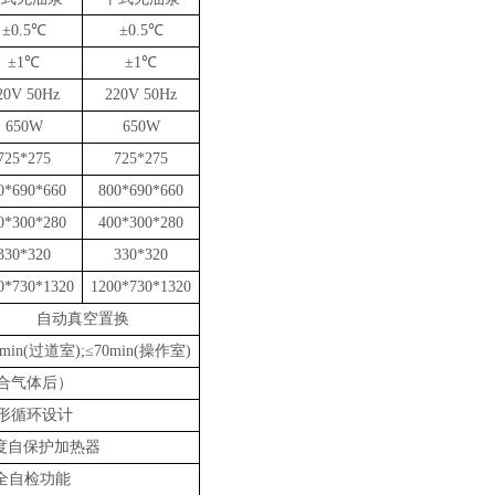
±0.
5
℃
±0.
5
℃
±1℃
±1℃
20V 50Hz
220V 50Hz
650W
650W
725*275
725*275
0*690*660
800*690*660
0*300*280
400*300*280
330*320
330*320
0*730*1
320
1200*730*1
320
自动
真空置换
min
(
过道
室
);
≤7
0min
(
操作
室
)
合气体
后）
形循环设计
度自保护加热器
安全自检功能