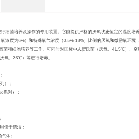
进行细菌培养及操作的专用装置。它能提供严格的厌氧状态恒定的温度培
浓度为6%）和特殊氧气浓度（0.5%-18%）比例的厌氧和微需氧环境
菌和细胞培养等工作。可同时对国标中志贺氏菌（厌氧、41.5℃）、空
厌氧、36℃）等进行培养。
；
列
）
；
ro
系列
）
；
；
耐用便于清洁；
合气体；