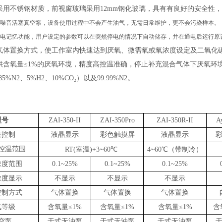
采用不锈钢材质，前视窗玻璃采用
12mm钢化玻璃，具有有良好的安全性
噪音活塞真空泵，设备使用过程中不会产生油气，无需日常维护，更不会污染样本。
电记忆功能，用户设定的参数可以在突然停电的情况下自动储存，并在通电后运行原
气体置换方式，使工作室内快速达到厌氧、微需氧或氧浓度设定及二氧化
供含氧量
≤
1%
的厌氧环境，精度高控温准确，停止补充混合气体下厌氧环
85%N2、5%H2、10%CO₂）以及99.99%N2。
型号
ZAI-350-II
ZAI-350
Pro
ZAI-350
R
-II
A
表控制
液晶显示
彩色触摸屏
液晶显示
控温范围
~
~
RT(室温)+3
60
℃
4
60
℃
（
带制冷
）
浓度范围
0.1~2
5
%
0.1~2
5
%
0.1~2
5
%
浓度显示
不显示
不显示
不显示
控制方式
气体置换
气体置换
气体置换
氧等级
含氧量
≤
1%
含氧量
≤
1%
含氧量
≤
1%
含
空泵
干式无油泵
干式无油泵
干式无油泵