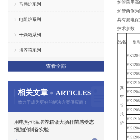
炉管采用高
马弗炉系列
炉管两侧为
电阻炉系列
具有漏电保
技术参数
干燥箱系列
品名
型
培养箱系列
V
K1204
V
K1206
查看全部
V
K1208
V
K1210
真
相关文章
ARTICLES
V
K1204
空
V
K1206
致力于成为更好的解决方案供应商！
管
V
K1208
式
V
K1210
用电热恒温培养箱做大肠杆菌感受态
炉
V
K1204
细胞的制备实验
V
K1206