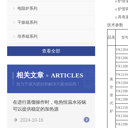
炉管
u
电阻炉系列
炉管
u
具有
u
干燥箱系列
技术参数
培养箱系列
品名
型
V
K1204
查看全部
V
K1206
V
K1208
相关文章
ARTICLES
V
K1210
真
V
K1204
致力于成为更好的解决方案供应商！
空
V
K1206
管
V
K1208
在进行蒸馏操作时，电热恒温水浴锅
式
V
K1210
可以提供稳定的加热源
炉
V
K1204
2024-10-16
V
K1206