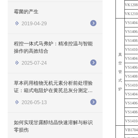
V
K1208
霉菌的产生
V
K1210
V
S1404
2019-04-29
V
S1406
V
S1408
程控一体式马弗炉：精准控温与智能
VS
1410
操作的高效结合
真
VS
1404
2025-07-24
空
VS
1406
管
VS
1408
式
草本药用植物无机元素分析前处理验
VS
1410
炉
证：箱式电阻炉在黄芪总灰分测定中
VS
1404
的应用研究
2026-05-13
VS
1406
VS
1408
VS
1410
如何实现甘露醇结晶快速溶解与标识
零损伤
VB
1704