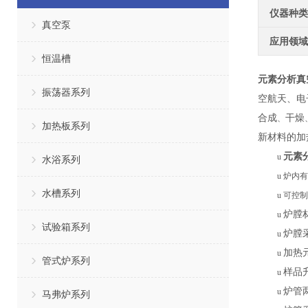
仪器种类
真空泵
应用领域
恒温槽
元素分析真
振荡器系列
空航天、电
合成
干燥
、
加热板系列
新材料的加
元素
u
水浴系列
u
炉内有
水槽系列
u
可控制
炉膛
u
试验箱系列
炉膛
u
加热
u
管式炉系列
样品
u
炉管
u
马弗炉系列