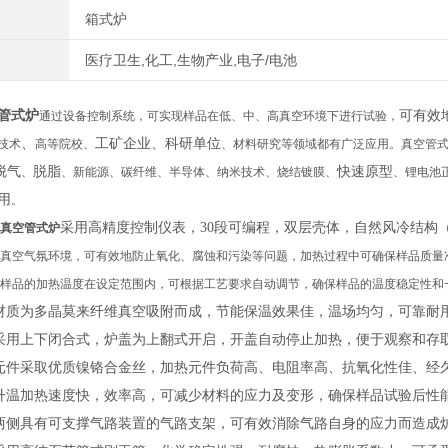
箱式炉
医疗卫生,化工,生物产业,电子/电池
管式炉
可有效
通过设备控制系统，可实现样品在低、中、高真空环境下进行试验，
、
工矿企业、科研单位
技术
高等院校、
、材料研究等领域都有广泛应用。真空管
脱气
脱脂
快速原型
、
、新能源、碳纤维、半导体、纳米技术、烧结镀膜、
、锂电池
用
。
采用高精度控制仪表，
30
段可编程，双层壳体，自然风冷结构
真空管式炉
真空气氛环境，可有效地防止氧化、腐蚀和污染等问题，加热过程中可确保样品质量
样品的加热温度在设定范围内，可根据工艺要求自动调节，确保样品的温度稳定性和
材质为多晶莫来纤维真空吸附而成，节能保温效果佳，温场均匀，可靠耐
采用上下闭合式，炉盖为上翻式开启，开盖自动停止加热，便于观察和存
元件采取优质镍铬合金丝，加热元件负荷高、电阻率高、抗氧化性佳、经
升温加热速度快，效率高，可减少材料的应力及变形，确保样品试验后性
两侧具有可支撑气路装置的气路支架，可有效消除气路自身的应力而造成