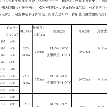
采用高纯石英管或刚玉管，化学稳定性强，耐腐蚀，热膨胀系数小，可承
两侧为
快接不锈钢法兰，双环密封技术，侧面预留充气口，可通各类惰
KF
漏电保护、超温和断偶保护警报，操作安全可靠，背部底侧位置预留检修
炉管尺寸
炉管尺寸
真空度
号
电压功率
控温范围
升温速率
长度
1
m(
L
)
φ
*L(
mm
)
-205
φ40
-205
φ60
220V
RT+50~1200℃
-0.1Mpa
205mm
20°C/min
使用温度
≤1100℃
2000W
-205
φ80
-205
φ100
-350
φ40
-350
φ60
220V
RT+50~1200℃
350
mm
20°C/min
-0.1Mpa
使用温度
≤1100℃
3000W
-350
φ80
-350
φ100
-440
φ40
-440
φ60
220V
RT+50~1200℃