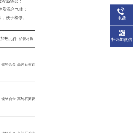
受冷热骤变；
性及混合气体；
口，便于检修
电话
。
加热元件
炉管材质
扫码加微信
镍铬合金
高纯石英管
镍铬合金
高纯石英管