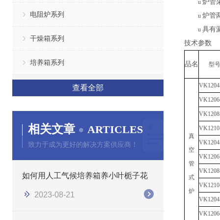
炉管
u
电阻炉系列
炉管
u
具有
u
干燥箱系列
技术参数
培养箱系列
品名
型
V
K1204
查看全部
V
K1206
V
K1208
相关文章
ARTICLES
V
K1210
真
V
K1204
致力于成为更好的解决方案供应商！
空
V
K1206
管
V
K1208
如何用人工气候培养箱养小叶栀子花
式
V
K1210
炉
2023-08-21
V
K1204
V
K1206