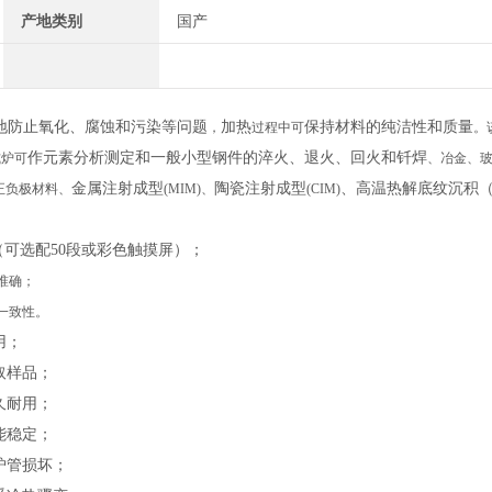
产地类别
国产
地防止氧化、腐蚀和污染等问题
加热
保持材料的纯洁性和质量
，
过程中可
。
作元素分析测定和一般小型钢件的淬火、退火、回火和钎焊
式炉可
、冶金、
金属注射成型
陶瓷注射成型
、高温热解底纹沉积
正负极材料、
(MIM)
、
(CIM)
（可选配
50
段或彩色触摸屏）；
准确；
一致性。
用；
取样品；
久耐用；
能稳定；
炉管损坏；