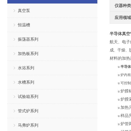
仪器种类
真空泵
应用领域
恒温槽
半导体真空
振荡器系列
航天、电子
成
干燥
、
、
加热板系列
材料的加热
u
半导体
水浴系列
u
炉内有
水槽系列
u
可控制
炉膛
u
试验箱系列
炉膛
u
加热
u
管式炉系列
样品
u
炉管
u
马弗炉系列