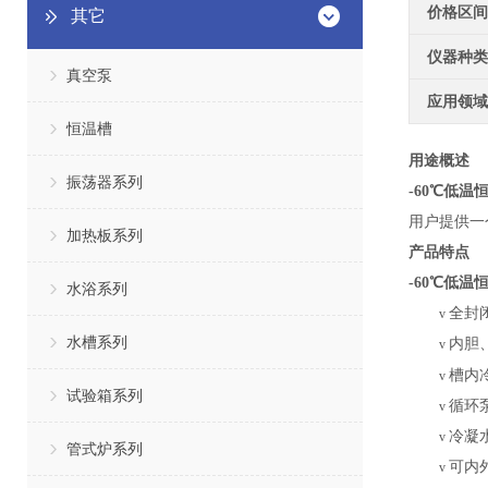
价格区间
其它
仪器种类
真空泵
应用领域
恒温槽
用途概述
振荡器系列
-60℃低温
用户提供一
加热板系列
产品特点
-60℃低温
水浴系列
全封
v
水槽系列
内胆
v
槽内
v
试验箱系列
循环
v
冷凝
v
管式炉系列
可内
v