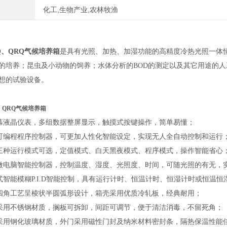
化工,生物产业,农林牧渔
Q、QRQ气候培养箱
是具有光照、加热、加湿功能的高精度冷热光照一体
的培养；昆虫及小动物的饲养；水体分析的BOD的测定以及其它用途的
想的试验设备。
、QRQ气候培养箱
幕液晶仪表，多组数据整屏显示，触摸式按键操作，简单易懂；
段可编程程序控制器，可更加人性化智能设定，实现无人全自动控制和运行
三种运行模式可选，定值模式、白天黑夜模式、程序模式，操作智能省心
微电脑智能控制器，控制温度、湿度、光照度、时间，可随光照的有无，
式智能模糊P.I.D智能控制，具有运⾏计时、恒温计时、恒湿计时或恒温
四角工艺呈棱状半圆弧形设计，箱壳采用优质冷轧板，经典耐用；
采用不锈钢材质，搁板可拆卸，间距可调节，便于清洁消毒，不留死角；
采用钢化玻璃材质，外门采用磁性门封及纳米材料密封条，隔热保温性能