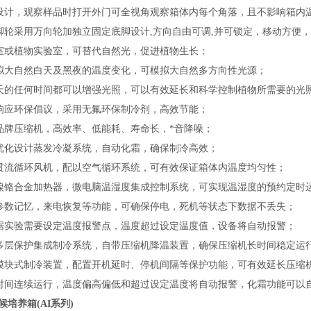
设计，观察样品时打开外门可全视角观察箱体内每个角落，且不影响箱内
脚轮采用万向轮加独立固定底脚设计,方向自由可调,并可锁定，移动方便
室或植物实验室，可替代自然光，促进植物生长；
拟大自然白天及黑夜的温度变化，可模拟大自然多方向性光源；
天的任何时间都可以增强光照，可以有效延长和科学控制植物所需要的光
响应环保倡议，采用无氟环保制冷剂，高效节能；
品牌压缩机，高效率、低能耗、寿命长，*音降噪；
优化设计蒸发冷凝系统，自动化霜，确保制冷高效；
贯流循环风机，配以空气循环系统，可有效保证箱体内温度均匀性；
镍铬合金加热器，微电脑温湿度集成控制系统，可实现温湿度的预约定时
参数记忆，来电恢复等功能，可确保停电，死机等状态下数据不丢失；
据实验需要设定温度报警点，温度超过设定温度值，设备将自动报警；
多层保护集成制冷系统，自带压缩机降温装置，确保压缩机长时间稳定运
模块式制冷装置，配置开机延时、停机间隔等保护功能，可有效延长压缩
时间连续运行，温度偏高偏低和超过设定温度将自动报警，化霜功能可以
培养箱(AI系列)