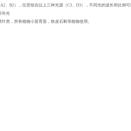
（
A2
、
B2
），任意组合以上三种光源（
C3
、
D3
），不同光的波长和比例可
室补光
茎叶类，所有植物小苗育苗，铁皮石斛等植物使用。