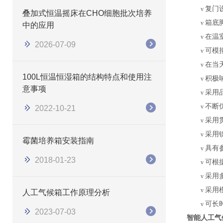
复门
v
叠加式恒温摇床在CHO细胞批次培养
箱底
v
中的应用
在温
v
2026-07-09
可模
v
在当
v
100L恒温恒湿箱的结构特点和使用注
积极
v
意事项
采用
v
不断
v
2022-10-21
采用
v
采用
v
霉菌培养箱安装指南
具有
v
2018-01-23
可根
v
采用
v
采用
v
人工气候箱工作原理分析
可长
v
2023-07-03
智能人工气候