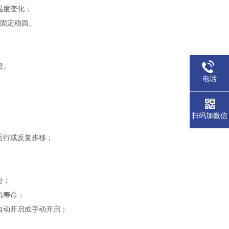
温度变化；
，固定稳固。
照。
电话
扫码加微信
运行或反复步移；
行；
机寿命；
自动开启或手动开启；