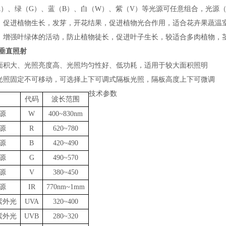
R
）、绿（
G
）、蓝（
B
）、白（
W
）、紫（
V
）等光源可任意组合，光源
：促进植物生长，发芽，开花结果，促进植物光合作用，适合花卉果蔬温
：增强叶绿体的活动，防止植物徒长，促进叶子生长，较适合多肉植物，
垂直照射
面积大、光照亮度高、光照均匀性好、低功耗，适用于较大面积照明
光照固定不可移动，可选择上下可调式隔板光照，隔板高度上下可微调
技术参数
代码
波长范围
源
W
400~830nm
源
R
620~780
源
B
420~490
源
G
490~570
源
V
380~450
源
IR
770nm~1mm
紫外光
UVA
320~400
紫外光
UVB
280~320