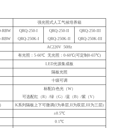
强光照式人工气候培养箱
0-RBW
QRQ-250-I
QRQ-250-II
QRQ-250-III
0-RBW
QRQ-250K-I
QRQ-250K-II
QRQ-250K-III
AC220V 50Hz
有光照：5
60℃ 无光照：0
60℃(可定制0
65℃)
~
~
~
LED光源集成板
隔板光照
十级可调
标配白色光（W）
可选配红（R）/绿（G）/蓝（B）/紫（V）
）
K系列隔板上下可微调(I为单层,II为双层,III为三层)
±0.5℃
0.1℃