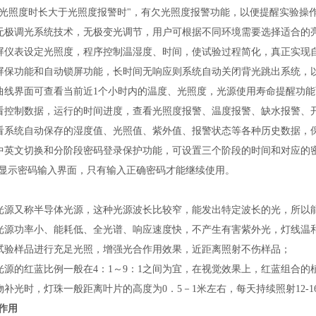
欠光照度时长大于光照度报警时"，有欠光照度报警功能，以便提醒实验操
无极调光系统技术，无极变光调节，用户可根据不同环境需要选择适合的
屏仪表设定光照度，程序控制温湿度、时间，使试验过程简化，真正实现
屏保功能和自动锁屏功能，长时间无响应则系统自动关闭背光跳出系统，
曲线界面可查看当前近
1
个小时内的温度、光照度，光源使用寿命提醒功能
看控制数据，运行的时间进度，查看光照度报警、温度报警、缺水报警、
看系统自动保存的湿度值、光照值、紫外值、报警状态等各种历史数据，
中英文切换和分阶段密码登录保护功能，可设置三个阶段的时间和对应的
显示密码输入界面，只有输入正确密码才能继续使用。
光源又称半导体光源，这种光源波长比较窄，能发出特定波长的光，所以
光源功率小、能耗低、全光谱、响应速度快，不产生有害紫外光，灯线温
试验样品进行充足光照，增强光合作用效果，近距离照射不伤样品；
光源的红蓝比例一般在
4
：
1
～
9
：
1
之间为宜，在视觉效果上，红蓝组合的
物补光时，灯珠一般距离叶片的高度为
0
．
5
－
1
米左右，每天持续照射
12-1
作用