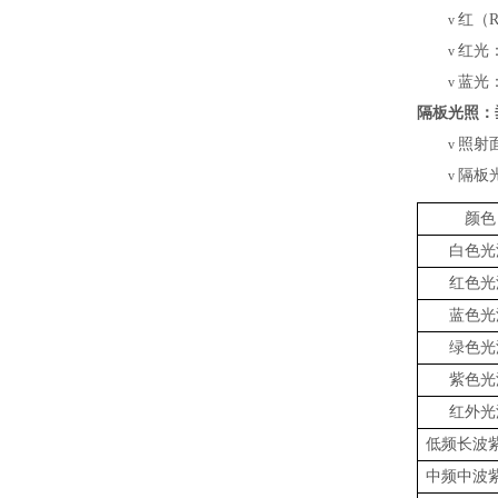
红（
v
红光
v
蓝光
v
隔板光照：
照射
v
隔板
v
颜色
白色光
红色光
蓝色光
绿色光
紫色光
红外光
低频长波
中频中波