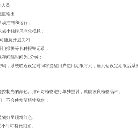
作人员；
亮度输出；
自动控制和运行；
以减小触摸屏老化损耗；
可随意开启关闭；
开门报警等各种报警记录；
保存间隔时间为
1
分钟；
密码，系统临近设定时间将提醒用户使用期限将到，当到达设定期限后系
能控制光的颜色。用它对植物进行单独照射，就能改良植物品种。
和，不会使幼苗植物烧焦；
植物灯呈现粉红色。
6
小时可替代阳光。