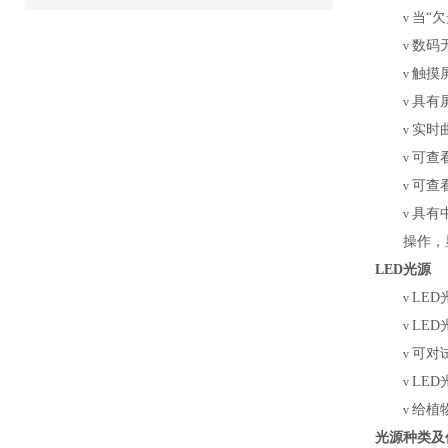
当“
v
数码
v
触摸
v
具有
v
实时
v
可查
v
可查
v
具有
v
操作，
LED光源
LED
v
LED
v
可对
v
LED
v
给植
v
光源种类及