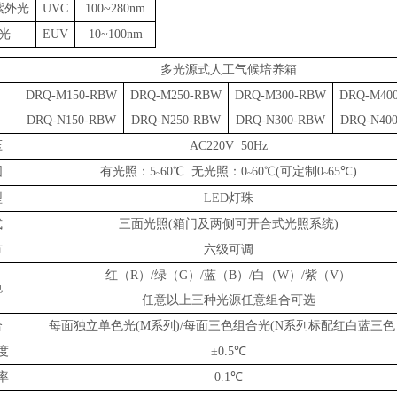
紫外光
UVC
100~280nm
光
EUV
10~100nm
多光源式人工气候培养箱
DRQ-M150-RBW
DRQ-M250-RBW
DRQ-M300-RBW
DRQ-M40
DRQ-N150-RBW
DRQ-N250-RBW
DRQ-N300-RBW
DRQ-N40
压
AC220V 50Hz
围
有光照：5
60℃ 无光照：0
60℃(可定制0
65℃)
~
~
~
型
LED灯珠
式
三面光照(箱门及两侧可开合式光照系统)
节
六级可调
红（R）/绿（G）/蓝（B）/白（W）/紫（V）
色
任意以上三种光源任意组合可选
合
每面独立单色光(M系列)/每面三色组合光(N系列标配红白蓝三色
度
±0.5℃
率
0.1℃