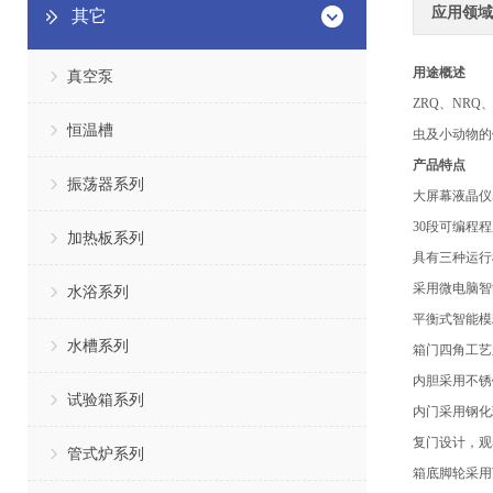
应用领域
其它
用途概述
真空泵
ZRQ、NR
恒温槽
虫及小动物的
产品特点
振荡器系列
大屏幕液晶仪
30段可编程
加热板系列
具有三种运行
采用微电脑智
水浴系列
平衡式智能模
水槽系列
箱门四角工艺
内胆采用不锈
试验箱系列
内门采用钢化
复门设计，观
管式炉系列
箱底脚轮采用