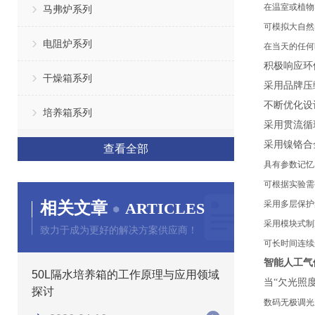
在温室或植物
马弗炉系列
可模拟大自然
电阻炉系列
在当天的任何
积极响应环
干燥箱系列
采用品牌压
不断优化设
培养箱系列
采用贯流循
采用镍铬合
查看全部
具有参数记忆
可根据实验需
相关文章
采用多层保护
ARTICLES
采用模块式制
致力于成为更好的解决方案供应商！
可长时间连续
智能人工气
50L隔水培养箱的工作原理与应用领域
当
“欠光照
探讨
数码无极调光