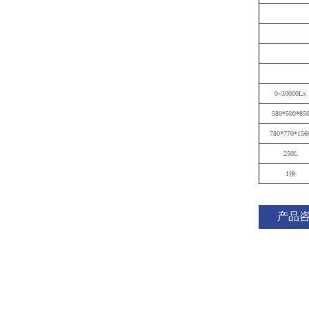
0
~
30
000Lx
580*500*85
780*770*156
25
0L
1块
产品