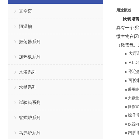
用途概述
真空泵
厌氧培
恒温槽
具有一个系
微生物在厌
振荡器系列
（微需氧、
u
大屏
加热板系列
P.I.D
u
u
彩色
水浴系列
u
可
控
水槽系列
u
采用静
u
大容量
试验箱系列
u
操作室
操作
u
管式炉系列
u
仪器内
马弗炉系列
内胆
u