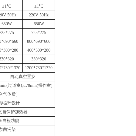
±1℃
±1℃
20V 50Hz
220V 50Hz
650W
650W
725*275
725*275
0*690*660
800*690*660
0*300*280
400*300*280
330*320
330*320
0*730*1
320
1200*730*1
320
自动
真空置换
min
(
过道
室
);
≤7
0min
(
操作
室
)
合气体
后）
形循环设计
度自保护加热器
安全自检功能
杂菌污染