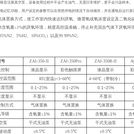
噪音活塞真空泵，设备使用过程中不会产生油气，无需日常维护，更不会污染样本。
电记忆功能，用户设定的参数可以在突然停电的情况下自动储存，并在通电后运行原
气体置换方式，使工作室内快速达到厌氧、微需氧或氧浓度设定及二氧化
供含氧量
≤
1%
的厌氧环境，精度高控温准确，停止补充混合气体下厌氧环
85%N2、5%H2、10%CO₂）以及99.99%N2。
型号
ZAI-350-II
ZAI-350
Pro
ZAI-350
R
-II
A
表控制
液晶显示
彩色触摸屏
液晶显示
控温范围
~
~
RT(室温)+3
60
℃
4
60
℃
（
带制冷
）
浓度范围
0.1~2
%
0.1~2
%
0.1~2
%
5
5
5
浓度显示
不显示
不显示
不显示
控制方式
气体置换
气体置换
气体置换
氧等级
1%
1%
1%
含氧量
≤
含氧量
≤
含氧量
≤
含
空泵
干式无油泵
干式无油泵
干式无油泵
波动度
±0.
5
℃
±0.
5
℃
±0.
5
℃