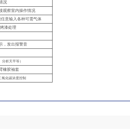
情况
接观察室内操作情况
能任意输入各种可需气体
体烤漆处理
示，发出报警音
、分析天平等）
臂橡
胶袖套
二氧化碳浓度控制