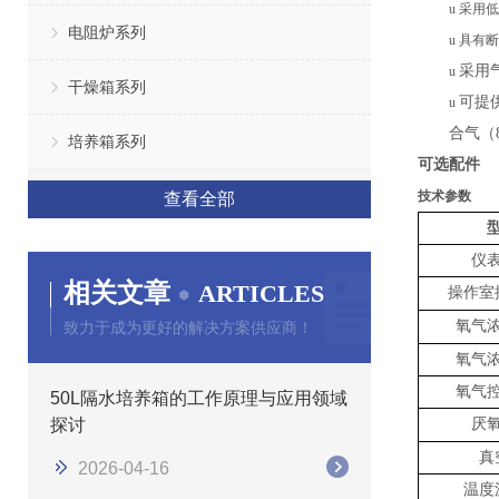
u
采用低
电阻炉系列
u
具有断
采用
u
干燥箱系列
可提
u
合气（
培养箱系列
可选配件
技术参数
查看全部
仪
相关文章
ARTICLES
操作
室
氧气
致力于成为更好的解决方案供应商！
氧气
氧气
50L隔水培养箱的工作原理与应用领域
探讨
厌
真
2026-04-16
温度