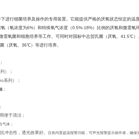
件下进行细菌培养及操作的专用装置。它能提供严格的厌氧状态恒定的温
（氧浓度为6%）和特殊氧气浓度（0.5%-18%）比例的厌氧和微需氧
需氧菌和细胞培养等工作。可同时对国标中志贺氏菌（厌氧、41.5℃）
酸菌（厌氧、36℃）等进行培养。
；
系列
）
；
ro
系列
）
；
箱
；
；
耐用便于清洁；
合气体；
，抗冲击性，透光效果好。
仪表内置超温报警功能，可
声光报警提示操作者，
确保