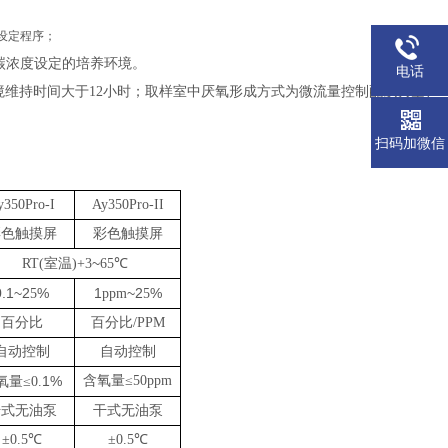
设定程序；
碳浓度设定的培养环境。
电话
境维持时间大于
12
小时；
取样室中厌氧形成方式为微流量控制配以真空、
扫码加微信
y
350
Pro-I
A
y
350
Pro-II
彩色触摸屏
彩色触摸屏
~
RT(室温)+3
65
℃
0.1~2
%
1
~2
%
5
ppm
5
百分比
百分比
/
PPM
自动控制
自动控制
1%
含氧量
≤
50ppm
氧量
≤0.
干式无油泵
干式无油泵
±0.
5
℃
±0.
5
℃