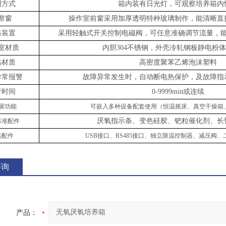
明
方式
箱内装有日光灯，可观察培养箱内
察窗
操作室前窗采用加厚透明特种玻璃制作，能清晰直
路装置
采用轻触式开关控制电磁阀，可任意准确调节流量，
室材质
内胆
304不锈钢，外壳冷轧钢板静电粉
温材质
高密度聚苯乙烯泡沫塑料
异常报警
故障异常发生时，自动断电热保护，及故障指
行时间
0-
9999min或连续
展功能
可嵌入多种设备配套使用（恒温摇床、真空干燥箱
厌氧指示条、变色硅胶、
钯
粒
催化剂
、长
标准配件
选配件
USB接口、
RS485接口、
独立限温控制器
、
减压阀
、
咨询
产品：