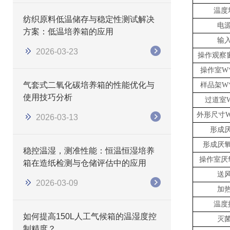
温度
纺织原料低温储存与稳定性测试解决
电
方案：低温培养箱的应用
输
2026-03-23
操作
观察
操作
室
W
气套式二氧化碳培养箱的性能优化与
样品架
W
使用技巧分析
过道室
外形尺寸
W
2026-03-13
形成
形成厌
稳控温湿，测准性能：恒温恒湿培养
操作
室
厌
箱在造纸检测与仓储评估中的应用
送
2026-03-09
加
温度
如何提高150L人工气候箱的温湿度控
灭
制精度？