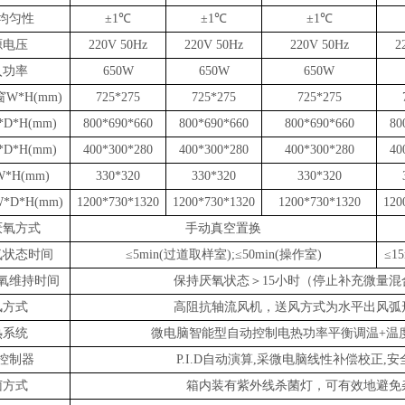
均匀性
±1℃
±1℃
±1℃
源电压
220V 50Hz
220V 50Hz
220V 50Hz
2
入功率
650W
650W
650W
窗
W*H(mm)
725*275
725*275
725*275
*D*H(mm)
800*690*660
800*690*660
800*690*660
80
*D*H(mm)
400*300*280
400*300*280
400*300*280
40
W*
H
(mm)
330*320
330*320
330*320
*D*H(mm)
1200*730*1
320
1200*730*1
320
1200*730*1
320
120
厌氧方式
手动真空置换
氧状态时间
≤5min
(
过道取样
室
);
≤5
0min
(
操作
室
)
≤15
氧维持时间
保持厌氧状态
＞
15
小时
（
停止补充微量混
风方式
高阻抗轴流风机，送风方式为水平出风弧
热系统
微电脑智能型自动控制电热功率平衡调温
+温
控制器
P.I.D自动演算,采微电脑线性补偿校正,
菌方式
箱内装有紫外线杀菌灯，可有效地避免