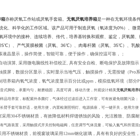
养箱
亦称厌氧工作站或厌氧手套箱。
无氧厌氧培养箱
是一种在无氧环境条
统化、科学化的工作区域。该产品可用于制造厌氧（氧浓度为0%）、微需氧
氧环境中的接种、连续培养、传代，培养基转换和观察、鉴定，厌氧菌、微
25℃）、产气荚膜梭菌（厌氧、36℃）、肉毒杆菌（厌氧、35℃）、乳
幕
液晶显示
，
操作
简便
，
智能可靠
，
便于操作
，
确保控温可靠，
；
,
,
自动演算
采
用
微电脑线性补偿校正
具有
安全自检
、
断电保护及故障指示
ro
触摸屏
，数据分区显示
，实时显示当地气压，触摸操作，无需按键
（
P
制
培养箱内
氧气浓度，
氧气浓度
显示百分比或
ppm
，
模拟低氧环境
（
部分
P
音式脚轮，承重均匀，耐磨稳固，高度可调，移动方便，外观设计精美
无氧厌氧培养
样品培养室
，
标配紫外杀菌灯
，
气体经过过滤后进入工作室
，
可有效避免细菌污染；
长臂手套可靠舒适，使用方便，内置检测照明灯
、
电源插座，可一键开关，使用方便
室采用
304不锈钢材质，有效降低材料焊缝锈蚀的风险，光洁雅致、防腐
有气路装置，采用触摸式开关控制电磁阀，任意调节气体流量，可输入氮气和所需混
采用不锈钢材质，前视窗玻璃采用
12mm钢化玻璃，具有有良好的安全性