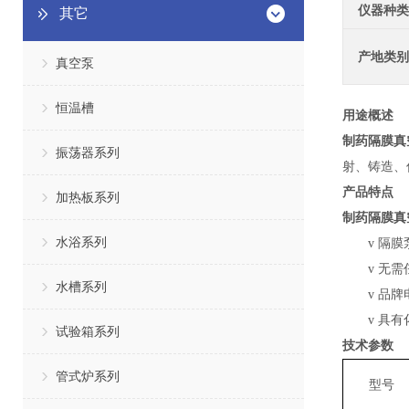
仪器种类
其它
产地类别
真空泵
恒温槽
用途概述
制药隔膜真
振荡器系列
射、铸造、
产品
特点
加热板系列
制药隔膜真
水浴系列
v
隔膜
v
无需
水槽系列
v
品牌
v
具有
试验箱系列
技术参数
管式炉系列
型号