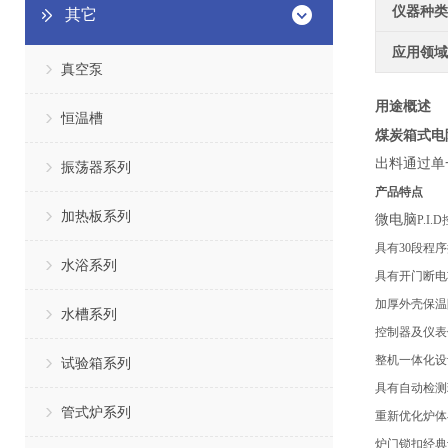
仪器种类
其它
应用领域
真空泵
用途概述
恒温槽
煤炭箱式电
出料通过单
振荡器系列
产品特点
加热板系列
微电脑
P.
具有30段程
水浴系列
具有开门断电
加厚外壳保温
水槽系列
控制器及仪表
整机一体化设
试验箱系列
具有自动检测
管式炉系列
重新优化炉体
炉门锁扣经典