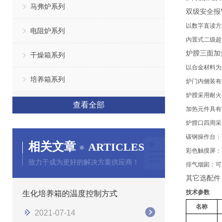
马弗炉系列
双级安全报
以数字直读方
电阻炉系列
内置式二级超
炉膛三面加
干燥箱系列
以合金材料为
培养箱系列
炉门内侧装有
炉膛采用耐火
查看全部
加热元件具有
炉膛口四周采
碳钢操作台：
相关文章
ARTICLES
彩色触摸屏：
致力于成为更好的解决方案供应商！
排气烟囱：可
其它选配件
技术参数
生化培养箱的温度控制方式
名称
2021-07-14