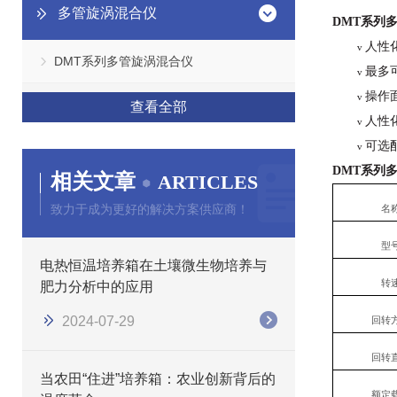
多管旋涡混合仪
DMT系列
人性
v
DMT系列多管旋涡混合仪
最多
v
操作
v
查看全部
人性
v
可选
v
DMT系列
相关文章
ARTICLES
致力于成为更好的解决方案供应商！
名
型
电热恒温培养箱在土壤微生物培养与
转
肥力分析中的应用
2024-07-29
回转
回转
当农田“住进”培养箱：农业创新背后的
额定