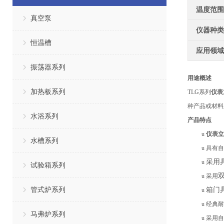
温度范围
真空泵
仪器种类
恒温槽
应用领域
振荡器系列
用途概述
加热板系列
TLG系列
仪表
种产品或材料
水浴系列
产品特点
u
仪表立
水槽系列
u
具有
自
采用
u
试验箱系列
u
采用
管式炉系列
箱门
u
u
经典耐
马弗炉系列
u
采用自