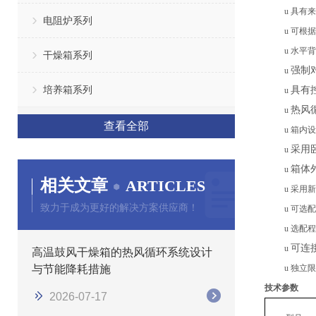
u
具有
来
电阻炉系列
u
可根据
u
水平
背
干燥箱系列
强制
u
培养箱系列
具有
u
热风
u
查看全部
u
箱内设
采用
u
箱体
u
相关文章
ARTICLES
u
采用新
致力于成为更好的解决方案供应商！
u
可选配
u
选配程
可连
u
高温鼓风干燥箱的热风循环系统设计
与节能降耗措施
u
独立限
技术参数
2026-07-17