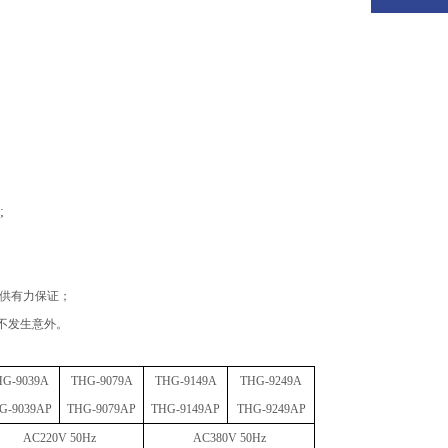
;
供有力保证；
不发生意外。
HG-9039A
THG-9079A
THG-9149A
THG-9249A
G-9039A
P
THG-9079A
P
THG-9149A
P
THG-9249A
P
AC220V 50Hz
AC380V 50Hz