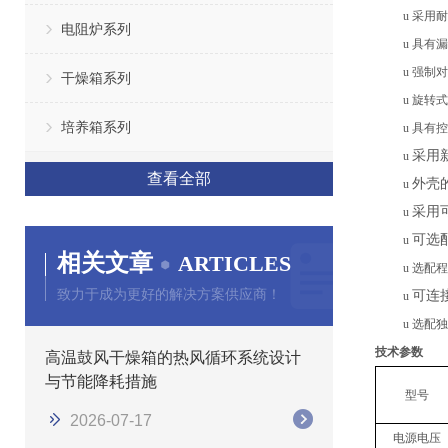
u
采用耐
电阻炉系列
u
具有漏
u
强制对
干燥箱系列
u
旋转式
培养箱系列
u
具有
控
采用
u
查看全部
外壳
u
采用
u
可选
u
相关文章
ARTICLES
u
选配程
致力于成为更好的解决方案供应商！
可连
u
u
选配独
技术参数
高温鼓风干燥箱的热风循环系统设计
与节能降耗措施
型号
2026-07-17
电源电压