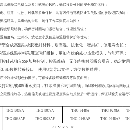
高温低噪音电机以及多叶式离心风轮，确保设备长时间安全稳定运行；
电、短路、过热、过载等多重保护，具有因停电死机防止丢失数据的参数记忆功能；
流循环风
，
风道结构合理
，
确保工作室温度均匀性；
两级锁紧结构
，
确保密封圈与门紧密结合
，
保温性能佳
；
温精度高、过冲小、波动度小及偏差超温报警保护等优点
；
新型合成高温硅橡胶密封材料，耐高温、抗老化，密封好，使用寿命长；
的隔热保温材料采用玻璃纤维棉，更加有效的减少热量损失，节能环保；
可控硅或独立
加热控制，控温准确，无传统接触器吸合噪音，稳定耐用
SSR
配
USB
数据转移接口，使用
U
盘导出文件，方便数据处理；
序控制器或彩色触摸屏，可预设多段可编程程序温度曲线；
接打印机或
485
通讯接口，打印温度和时间曲线
，
为试验过程数据储存与回放提
立限温控制器，温度偏高或超过设定温度将自动报警后中断运行，保证试验安全运行
THG-9038A
THG-9078A
THG-9148A
THG-9248A
T
THG-9038A
P
THG-9078A
P
THG-9148A
P
THG-9248A
P
TH
AC220V 50Hz