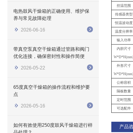
控温范围
电热鼓风干燥箱的正确使用、维护保
传感器类型
养与常见故障处理
恒温波动度
2026-06-16
温度分辨率
输入功率
带真空泵真空干燥箱通过管路和阀门
内胆尺寸
优化连接，确保密封性和操作简便
W*D*H(mm
外形尺寸
2026-05-22
W*D*H(mm
公称容积
65度真空干燥箱的操作流程和维护要
隔板数量
点
定时范围
2026-05-16
可选配件
如何有效使用250度鼓风干燥箱进行样
产品
品处理？