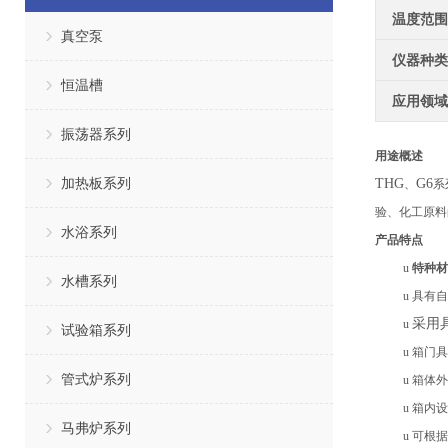
温度范围
真空泵
仪器种类
恒温槽
应用领域
振荡器系列
用途概述
加热板系列
THG
G6
、
系
验、化工原料
水浴系列
产品特点
u
特种材
水槽系列
u
具有
自
采用
u
试验箱系列
u
箱门具
管式炉系列
u
箱体外
u
箱内设
马弗炉系列
u
可根据