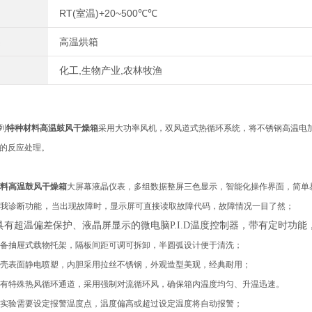
RT(室温)+20~500℃℃
高温烘箱
化工,生物产业,农林牧渔
列
特种材料高温鼓风干燥箱
采用大功率风机，双风道式热循环系统，将不锈钢高温电
的反应处理。
料高温鼓风干燥箱
大屏幕液晶
仪表
，多组数据整屏
三色
显示，智能化操作界面，简单
，
我诊断功能
当
出现
故障时，显示屏
可直接读取故障代码
，
故障
情况
一目了然
；
具有超温偏差保护、液晶屏显示的微电脑
P.I.D温度控制器，带有定时功
备抽屉式载物托架，隔板间距可调可拆卸，半圆弧设计便于清洗；
壳表面静电喷塑，内胆采用拉丝不锈钢，外观造型美观，经典耐用；
有特殊热风循环通道，采用强制对流循环风，确保箱内温度均匀、升温迅速。
实验需要设定报警温度点，温度偏高或超过设定温度将自动报警；