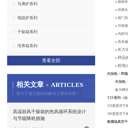
u
箱体外
马弗炉系列
u
经典长
电阻炉系列
u
箱门具
u
可根据
干燥箱系列
u
内胆与
u
具有漏
培养箱系列
长方
u
样品
u
查看全部
粉泡
u
内加热
：
即隔
外加热
相关文章
ARTICLES
板
为网
致力于成为更好的解决方案供应商！
TZF系列（
250度真空
高温鼓风干燥箱的热风循环系统设计
300度真空
与节能降耗措施
耐腐蚀真空干