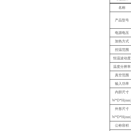
名称
产品型号
电源电压
加热方式
控温范围
恒温波动度
温度分辨率
真空
范围
输入功率
内胆
尺寸
W
*
D
*
H(mm
外形尺寸
W
*
D
*
H(mm
公称容积