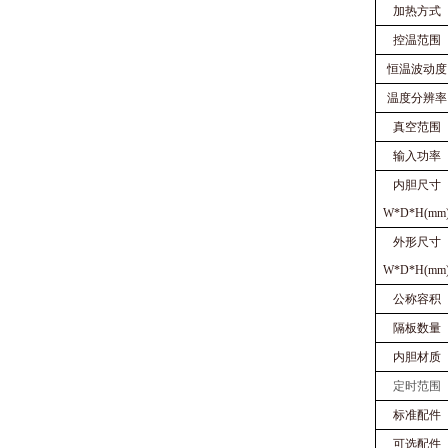
加热方式
控温范围
恒温波动度
温度分辨率
真空范围
输入功率
内胆尺寸
W*D*H(mm
外形尺寸
W*D*H(mm
公称容积
隔板数量
内胆材质
定时范围
标准配件
可选配件