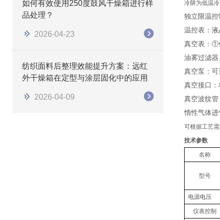
如何有效使用250度鼓风干燥箱进行样
冷阱为低温冷
品处理？
独立限温控
温控表：液
2026-04-23
真空表：
①
油雾过滤器
纺织面料后整理效能提升方案：远红
真空泵：可
外干燥箱在定型与涂层固化中的应用
真空接口：
2026-04-09
真空波纹管
惰性气体进
可根据工艺需
技术参数
名称
型号
电源电压
仪表控制