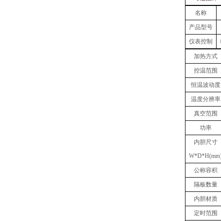
名称
产品型号
仪表控制
加热方式
控温范围
恒温波动度
温度
分辨率
真空
范围
功率
内胆
尺寸
W
*
D
*
H(mm
公称容积
隔板数量
内胆材质
定时范围