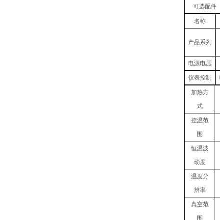
可选配件
名称
产品
系列
电源电压
仪表控制
加热方
式
控温范
围
恒温波
动度
温度
分
辨率
真空
范
围