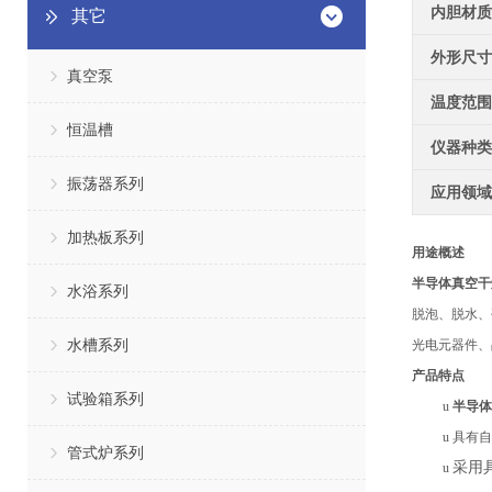
内胆材质
其它
外形尺寸
真空泵
温度范围
恒温槽
仪器种类
振荡器系列
应用领域
加热板系列
用途概述
半导体真空干
水浴系列
脱泡、脱水、
水槽系列
光电元器件、
产品特点
试验箱系列
u
半导体
u
具有
自
管式炉系列
采用
u