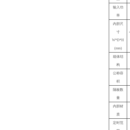
输入
功
率
内胆
尺
寸
W
*
D
*
H
(mm)
箱体结
构
公称容
积
隔板数
量
内胆材
质
定时范