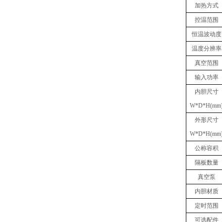
加热方式
控温范围
恒温波动度
温度分辨率
真空
范围
输入功率
内胆
尺寸
W
*
D
*
H(mm
外形尺寸
W
*
D
*
H(mm
公称容积
隔板数量
真空泵
内胆材质
定时范围
可选
配件