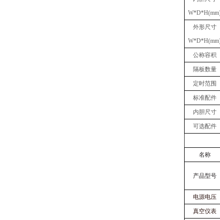
W
*
D
*
H(mm
外形尺寸
W
*
D
*
H(mm
公称容积
隔板数量
定时范围
标准配件
内胆尺寸
可选配件
名称
产品型号
电源电压
真空仪表