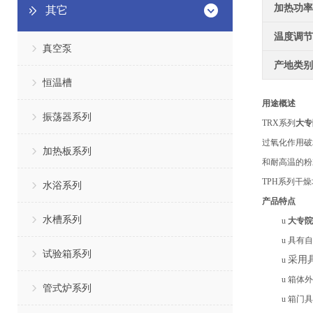
加热功率
其它
温度调节
真空泵
产地类别
恒温槽
用途概述
振荡器系列
TRX系列
大专
过氧化作用破
加热板系列
和耐高温的粉
TPH系列干
水浴系列
产品特点
水槽系列
u
大专院
u
具有
自
试验箱系列
采用
u
u
箱体外
管式炉系列
u
箱门具