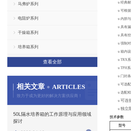
u
经典耐
马弗炉系列
u
可根据
电阻炉系列
u
内胆与
u
具有漏
干燥箱系列
u
具有
控
u
强制对
培养箱系列
u
箱内设
u
TRX
查看全部
u
TPH
u
门封条
u
可选配
相关文章
ARTICLES
u
选配程
致力于成为更好的解决方案供应商！
可连
u
独立
u
50L隔水培养箱的工作原理与应用领域
技术参数
探讨
型号