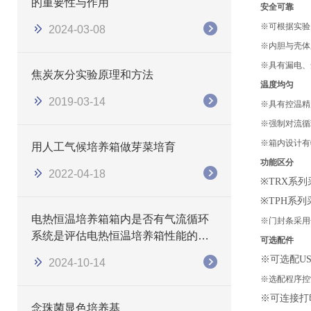
的重要性与作用
安全可靠
※可根据实验
2024-03-08
※内胆与壳体
※具有漏电、
焦炭灰分实验原理和方法
温度均匀
2019-03-14
※具有控温精
※强制对流循
※箱内设计有
用人工气候培养箱做芽菜培育
功能区分
2022-04-18
※
TRX
系列
※
TPH
系列
电热恒温培养箱箱内是否有气流循环
※门封条采用
系统是评估电热恒温培养箱性能的一
可选配件
个重要指标
※可选配
U
2024-10-14
※选配程序控
※可连接打
念珠菌显色培养基