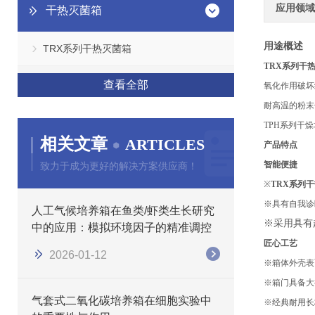
应用领域
干热灭菌箱
用途概述
TRX系列干热灭菌箱
TRX系列干
查看全部
氧化作用破坏
耐高温的粉末
TPH系列干
相关文章
ARTICLES
产品特点
智能便捷
致力于成为更好的解决方案供应商！
※
TRX系列
※具有自我诊
人工气候培养箱在鱼类/虾类生长研究
※采用具有
中的应用：模拟环境因子的精准调控
匠心工艺
2026-01-12
※箱体外壳表
※箱门具备大
气套式二氧化碳培养箱在细胞实验中
※经典耐用长