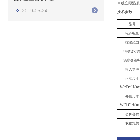
※独立限温报
2019-05-24
技术参数
型号
电源电压
控温范围
恒温波动
温度分辨
输入功率
内胆尺寸
W*D*H(m
外形尺寸
W*D*H(m
公称容积
载物托架